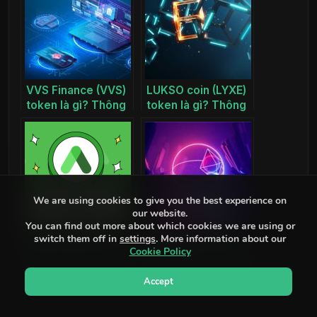
VVS Finance (VVS)
LUKSO coin (LYXE)
token là gì? Thông
token là gì? Thông
tin dự án VVS coin
tin dự án LYXE coin
We are using cookies to give you the best experience on
our website.
You can find out more about which cookies we are using or
Anchor (ANC)
Optimism (OP)
switch them off in
settings
. More information about our
Cookie Policy
token là gì? Thông
token là gì? Thông
tin dự án ANC coin
tin dự án Optimism
Accept
(OP)