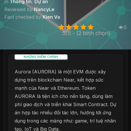
in
Thông tin
,
Dự án
Reviewed by
NancyLe
Fact checked by
Kien Vo
0
5/5 - (2 bình chọn)
NHỮNG ĐIỂM CHÍNH
Aurora (AURORA) là một EVM được xây
dựng trên blockchain Near, kết hợp sức
mạnh của Near và Ethereum. Token
AURORA là tiện ích cho nền tảng, dùng làm
phí giao dịch và triển khai Smart Contract. Dự
án hợp tác nhiều đối tác lớn, hướng tới ứng
dụng trong các mảng như: game, trí tuệ nhân
tạo, IoT và Big Data.