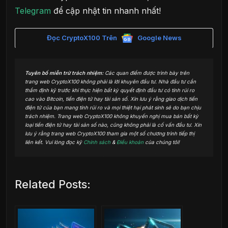
Telegram
để cập nhật tin nhanh nhất!
Đọc CryptoX100 Trên
Google News
Tuyên bố miễn trừ trách nhiệm:
Các quan điểm được trình bày trên
trang web CryptoX100 không phải là lời khuyên đầu tư. Nhà đầu tư cần
thẩm định kỹ trước khi thực hiện bất kỳ quyết định đầu tư có tính rủi ro
cao vào Bitcoin, tiền điện tử hay tài sản số. Xin lưu ý rằng giao dịch tiền
điện tử của bạn mang tính rủi ro và mọi thiệt hại phát sinh sẽ do bạn chịu
trách nhiệm. Trang web CryptoX100 không khuyến nghị mua bán bất kỳ
loại tiền điện tử hay tài sản số nào, cũng không phải là cố vấn đầu tư. Xin
lưu ý rằng trang web CryptoX100 tham gia một số chương trình tiếp thị
liên kết. Vui lòng đọc kỹ
Chính sách
&
Điều khoản
của chúng tôi!
Related Posts: