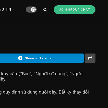
G TIN
JOIN GROUP CHAT
Share on Telegram
 truy cập (“Bạn”, “Người sử dụng”, “Người
đây.
quy định sử dụng dưới đây. Bất kỳ thay đổi