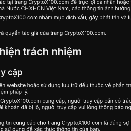
c tại trang CryptoX100.com để trục lợi cá nhân hoặc 
Nhà Nước CHXHCN Việt Nam, các thông tin ảnh hưởng 
 CryptoX100.com nhằm mục đích xấu, gây phát tán và l
à quyền tác giả của trang CryptoX100.com.
 hiện trách nhiệm
uy cập
i lên website hoặc sử dụng lưu trữ đều thuộc về phần 
hiệm pháp lý.
c CryptoX100.com cung cấp, người truy cập cần có trác
ài khoản đã bị lộ, người truy cập vui lòng thông báo
 tin cung cấp cho trang CryptoX100.com là đúng sự thậ
ợc sử dụng để xác thực thông tin của bạn.