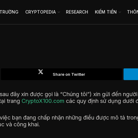
 TRƯỜNG
CRYPTOPEDIA
RESEARCH
KIẾM TIỀN
THÔN
Share on Twitter
au đây xin được gọi là “Chúng tôi”) xin gửi đến người
tại trang
CryptoX100.com
các quy định sử dụng dưới 
iệc bạn đang chấp nhận những điều được mô tả trong 
ục và công khai.