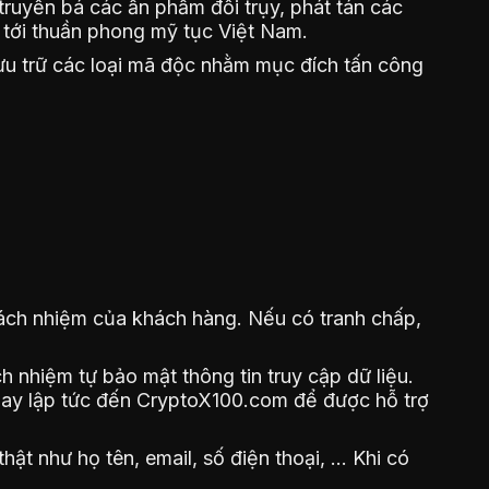
truyền bá các ấn phẩm đồi trụy, phát tán các
tới thuần phong mỹ tục Việt Nam.
ưu trữ các loại mã độc nhằm mục đích tấn công
trách nhiệm của khách hàng. Nếu có tranh chấp,
h nhiệm tự bảo mật thông tin truy cập dữ liệu.
 ngay lập tức đến CryptoX100.com để được hỗ trợ
t như họ tên, email, số điện thoại, … Khi có