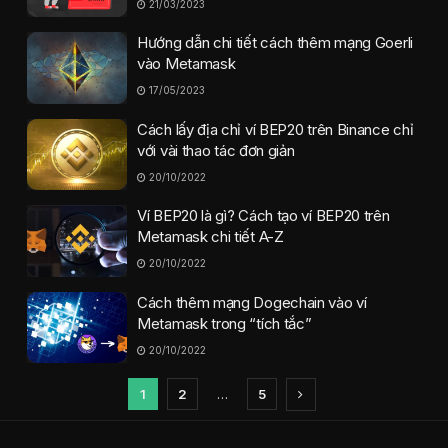
21/03/2023
Hướng dẫn chi tiết cách thêm mạng Goerli
vào Metamask
17/05/2023
Cách lấy địa chỉ ví BEP20 trên Binance chỉ
với vài thao tác đơn giản
20/10/2022
Ví BEP20 là gì? Cách tạo ví BEP20 trên
Metamask chi tiết A-Z
20/10/2022
Cách thêm mạng Dogechain vào ví
Metamask trong “tích tắc”
20/10/2022
1
2
…
5