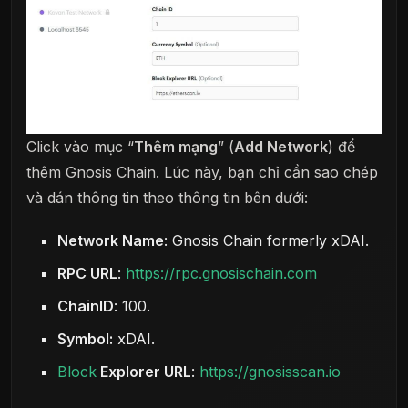
Click vào mục “
Thêm mạng
” (
Add Network
) để
thêm Gnosis Chain. Lúc này, bạn chỉ cần sao chép
và dán thông tin theo thông tin bên dưới:
Network Name
: Gnosis Chain formerly xDAI.
RPC URL
:
https://rpc.gnosischain.com
ChainID
: 100.
Symbol:
xDAI.
Block
Explorer URL
:
https://gnosisscan.io