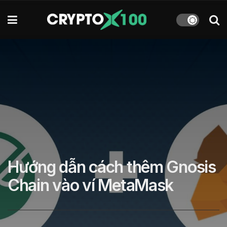
Hướng dẫn cách thêm Gnosis
Chain vào ví MetaMask