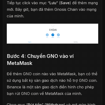
Tiếp tục click vào mục “
Lưu
” (
Save
) để thêm mạng
mới. Bây giờ, bạn đã thêm Gnosis Chain vào mạng
của mình.
Bước 4: Chuyển GNO vào ví
MetaMask
Để thêm GNO coin nào vào MetaMask, bạn có thể
sử dụng bất kỳ sàn giao dịch nào hỗ trợ GNO coin.
Binance là một sàn giao dịch điển hình cho phép
bạn rút GNO coin về MetaMask của mình.
Chọn mục “
Rút tiền
” (
Withdraw
) và mở màn hình