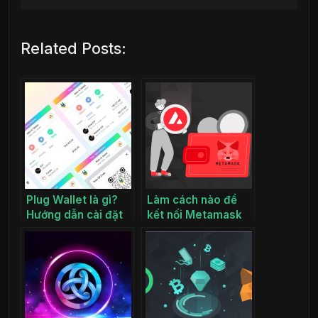
Related Posts:
Plug Wallet là gì?
Làm cách nào để
Hướng dẫn cài đặt
kết nối Metamask
và sử dụng Plug
với Avalanche
Wallet
(AVAX)?