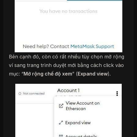
Bên cạnh đó, còn có rất nhiều tùy chọn mở rộng
ví sang trang trình duyệt mới bằng cách click vào
mục: “
Mở rộng chế độ xem
” (
Expand view
).