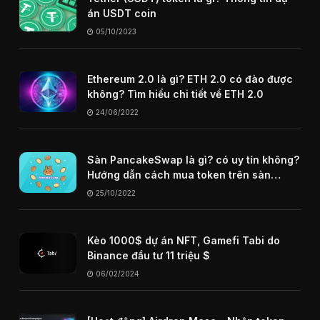
án USDT coin
05/10/2023
Ethereum 2.0 là gì? ETH 2.0 có đào được
không? Tìm hiểu chi tiết về ETH 2.0
24/06/2022
Sàn PancakeSwap là gì? có uy tín không?
Hướng dẫn cách mua token trên sàn
PancakeSwap
25/10/2022
Kèo 1000$ dự án NFT, Gamefi Tabi do
Binance đầu tư 11 triệu $
06/02/2024