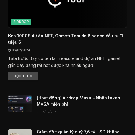
AIRDROP
Kèo 1000$ dự án NFT, Gamefi Tabi do Binance đầu tư 11
triệu $
06/02/2024
Tabi trước đây có tên là Treasureland dự án NFT, gamefi
gần đây đang rất hot được khá nhiều người...
ĐỌC THÊM
[Hoạt động] Airdrop Masa – Nhận token
MASA miễn phí
02/02/2024
Giám đốc quản lý quỹ 7,6 tỷ USD khẳng