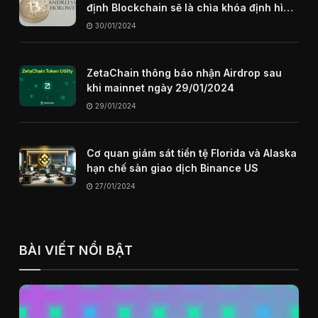
định Blockchain sẽ là chìa khóa định hình
internet trong tương lai
30/01/2024
ZetaChain thông báo nhận Airdrop sau
khi mainnet ngày 29/01/2024
29/01/2024
Cơ quan giám sát tiền tệ Florida và Alaska
hạn chế sàn giao dịch Binance US
27/01/2024
BÀI VIẾT NỔI BẬT