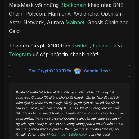
MetaMask với những
Blockchain
khác như: BNB
Chain, Polygon, Harmony, Avalanche, Optimism,
Astar Network, Aurora
Mainnet
, Gnosis Chain and
Celo.
Theo dõi CryptoX100 trên
Twitter
,
Facebook
và
Telegram
để cập nhật tin nhanh nhất!
Đọc CryptoX100 Trên
Google News
Tuyên bố miễn trừ trách nhiệm:
Các quan điểm được trình bày trên
trang web CryptoX100 không phải là lời khuyên đầu tư. Nhà đầu tư cần
thẩm định kỹ trước khi thực hiện bất kỳ quyết định đầu tư có tính rủi ro
cao vào Bitcoin, tiền điện tử hay tài sản số. Xin lưu ý rằng giao dịch tiền
điện tử của bạn mang tính rủi ro và mọi thiệt hại phát sinh sẽ do bạn chịu
trách nhiệm. Trang web CryptoX100 không khuyến nghị mua bán bất kỳ
loại tiền điện tử hay tài sản số nào, cũng không phải là cố vấn đầu tư. Xin
lưu ý rằng trang web CryptoX100 tham gia một số chương trình tiếp thị
liên kết. Vui lòng đọc kỹ
Chính sách
&
Điều khoản
của chúng tôi!