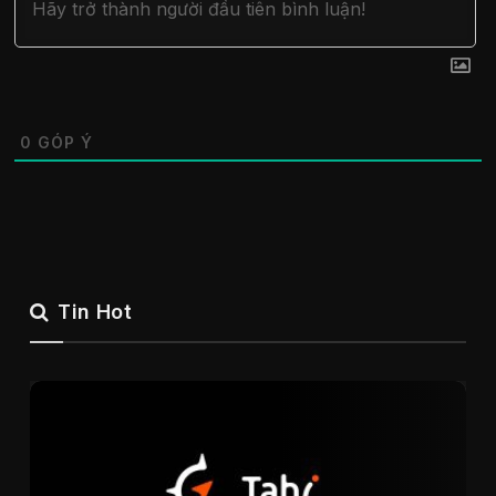
0
GÓP Ý
Tin Hot