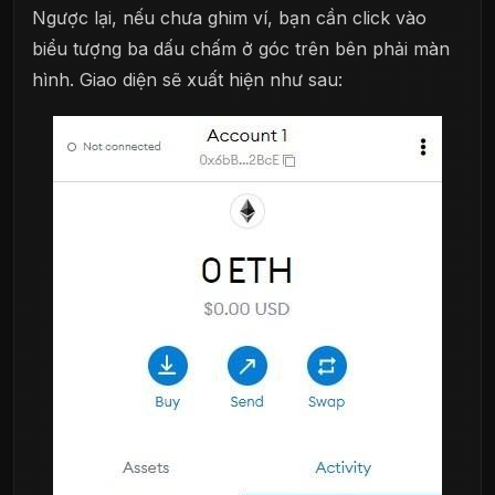
Ngược lại, nếu chưa ghim ví, bạn cần click vào
biểu tượng ba dấu chấm ở góc trên bên phải màn
hình. Giao diện sẽ xuất hiện như sau: