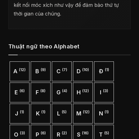
kết nối móc xích như vậy để đảm bảo thứ tự
thời gian của chúng.
Thuật ngữ theo Alphabet
(12)
(9)
(7)
(10)
(1)
A
B
C
D
Đ
(6)
(8)
(4)
(12)
(3)
E
F
G
H
I
(1)
(1)
(5)
(12)
(1)
J
K
L
M
N
(3)
(6)
(2)
(16)
(5)
O
P
R
S
T