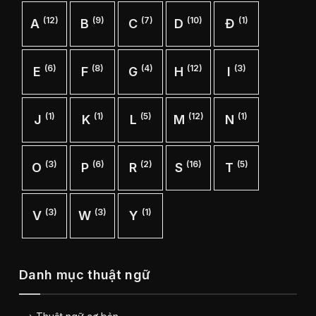
(12)
(9)
(7)
(10)
(1)
A
B
C
D
Đ
(6)
(8)
(4)
(12)
(3)
E
F
G
H
I
(1)
(1)
(5)
(12)
(1)
J
K
L
M
N
(3)
(6)
(2)
(16)
(5)
O
P
R
S
T
(3)
(3)
(1)
V
W
Y
Danh mục thuật ngữ