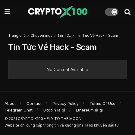
Trang chủ
Chuyên mục
Tin Tức
Tin Tức Về Hack - Scam
Tin Tức Về Hack - Scam
No Content Available
About
Contact
Privacy Policy
Terms Of Use
Telegram Chat
Bitcoin là gì
Ethereum là gì
© 2021
CRYPTO X100 - FLY TO THE MOON
Website chỉ cung cấp thông tin và không phải là lời khuyên đầu tư.