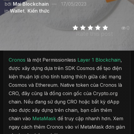
bởi
Mai Blockchain
17/05/2023
in
Wallet
,
Kiến thức
0
Rate this post
Cronos
là một Permissionless
Layer 1
Blockchain
,
được xây dựng dựa trên SDK Cosmos để tạo điện
kiện thuận lợi cho tính tương thích giữa các mạng
Cosmos và Ethereum. Native token của Cronos là
CRO, đây cũng là đồng coin gốc của Crypto.org
chain. Nếu đang sử dụng CRO hoặc bất kỳ dApp
nào được xây dựng trên chain, bạn cần thêm
chain vào
MetaMask
để truy cập nhanh hơn. Xem
ngay cách thêm Cronos vào ví MetaMask đơn giản