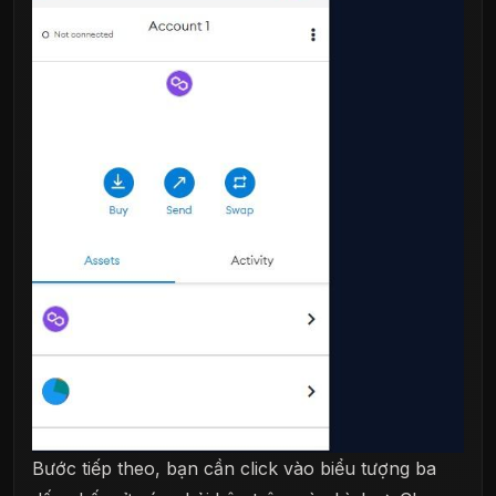
Bước tiếp theo, bạn cần click vào biểu tượng ba