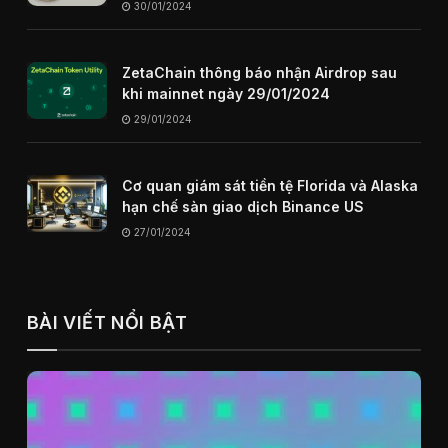
internet trong tương lai
30/01/2024
ZetaChain thông báo nhận Airdrop sau
khi mainnet ngày 29/01/2024
29/01/2024
Cơ quan giám sát tiền tệ Florida và Alaska
hạn chế sàn giao dịch Binance US
27/01/2024
BÀI VIẾT NỔI BẬT