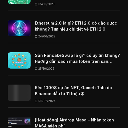
05/10/2023
Ethereum 2.0 là gì? ETH 2.0 có đào được
không? Tìm hiểu chi tiết về ETH 2.0
24/06/2022
Sàn PancakeSwap là gì? có uy tín không?
Hướng dẫn cách mua token trên sàn
PancakeSwap
25/10/2022
Kèo 1000$ dự án NFT, Gamefi Tabi do
Binance đầu tư 11 triệu $
06/02/2024
[Hoạt động] Airdrop Masa – Nhận token
MASA miễn phí