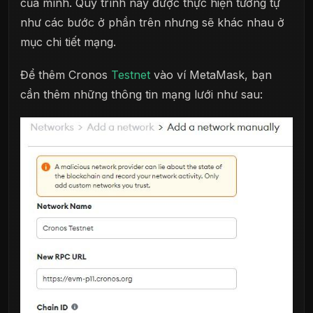
của mình. Quy trình này được thực hiện tương tự
như các bước ở phần trên nhưng sẽ khác nhau ở
mục chi tiết mạng.
Để thêm Cronos
Testnet
vào ví MetaMask, bạn
cần thêm những thông tin mạng lưới như sau: