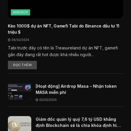
AIRDROP
Kèo 1000$ dự án NFT, Gamefi Tabi do Binance đầu tư 11
triệu $
06/02/2024
Tabi trước đây có tên là Treasureland dự án NFT, gamefi
gần đây đang rất hot được khá nhiều người...
ĐỌC THÊM
[Hoạt động] Airdrop Masa – Nhận token
MASA miễn phí
02/02/2024
Giám đốc quản lý quỹ 7,6 tỷ USD khẳng
định Blockchain sẽ là chìa khóa định hình