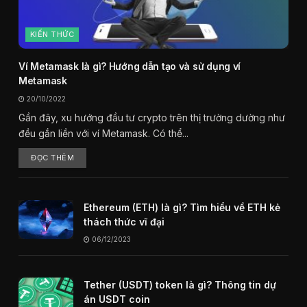
KIẾN THỨC
Ví Metamask là gì? Hướng dẫn tạo và sử dụng ví
Metamask
20/10/2022
Gần đây, xu hướng đầu tư crypto trên thị trường dường như
đều gắn liền với ví Metamask. Có thể...
ĐỌC THÊM
Ethereum (ETH) là gì? Tìm hiểu về ETH kẻ
thách thức vĩ đại
06/12/2023
Tether (USDT) token là gì? Thông tin dự
án USDT coin