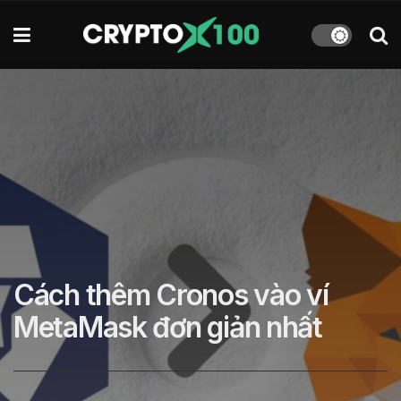
Cách thêm Cronos vào ví
MetaMask đơn giản nhất