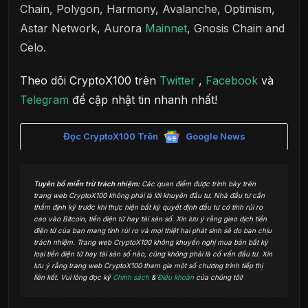
Chain, Polygon, Harmony, Avalanche, Optimism,
Astar Network, Aurora
Mainnet
, Gnosis Chain and
Celo.
Theo dõi CryptoX100 trên
Twitter
,
Facebook
và
Telegram
để cập nhật tin nhanh nhất!
Đọc CryptoX100 Trên
Google News
Tuyên bố miễn trừ trách nhiệm:
Các quan điểm được trình bày trên
trang web CryptoX100 không phải là lời khuyên đầu tư. Nhà đầu tư cần
thẩm định kỹ trước khi thực hiện bất kỳ quyết định đầu tư có tính rủi ro
cao vào Bitcoin, tiền điện tử hay tài sản số. Xin lưu ý rằng giao dịch tiền
điện tử của bạn mang tính rủi ro và mọi thiệt hại phát sinh sẽ do bạn chịu
trách nhiệm. Trang web CryptoX100 không khuyến nghị mua bán bất kỳ
loại tiền điện tử hay tài sản số nào, cũng không phải là cố vấn đầu tư. Xin
lưu ý rằng trang web CryptoX100 tham gia một số chương trình tiếp thị
liên kết. Vui lòng đọc kỹ
Chính sách
&
Điều khoản
của chúng tôi!