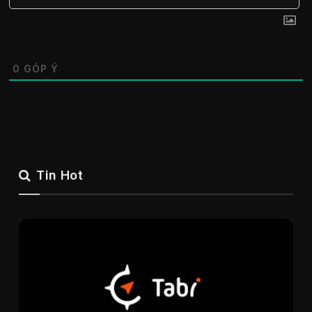
0
GÓP Ý
Tin Hot