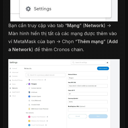
Bạn cần truy cập vào tab “
Mạng
” (
Network
) ->
Màn hình hiển thị tất cả các mạng được thêm vào
ví MetaMask của bạn -> Chọn “
Thêm mạng
” (
Add
a Network
) để thêm Cronos chain.