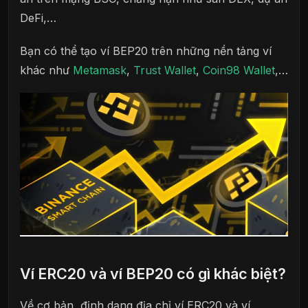
DeFi,…
Bạn có thể tạo ví BEP20 trên những nền tảng ví
khác như
Metamask
,
Trust Wallet
,
Coin98 Wallet
,…
Ví ERC20 và ví BEP20 có gì khác biệt?
Về cơ bản, định dạng địa chỉ ví ERC20 và ví