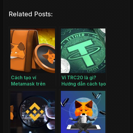
Related Posts:
Cách tạo ví
Ví TRC20 là gì?
Metamask trên
Hướng dẫn cách tạo
điện thoại đơn giản
ví lưu trữ USDT
nhất
TRC20 chi tiết từ
A-Z