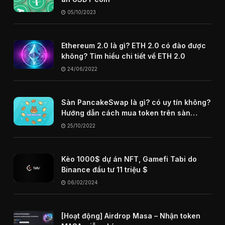
05/10/2023
Ethereum 2.0 là gì? ETH 2.0 có đào được
không? Tìm hiểu chi tiết về ETH 2.0
24/06/2022
Sàn PancakeSwap là gì? có uy tín không?
Hướng dẫn cách mua token trên sàn
PancakeSwap
25/10/2022
Kèo 1000$ dự án NFT, Gamefi Tabi do
Binance đầu tư 11 triệu $
06/02/2024
[Hoạt động] Airdrop Masa – Nhận token