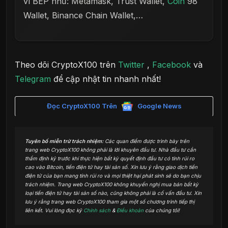
ví BEP như: Metamask, Trust Wallet,
Coin
98
Wallet, Binance Chain Wallet,…
Theo dõi CryptoX100 trên
Twitter
,
Facebook
và
Telegram
để cập nhật tin nhanh nhất!
Đọc CryptoX100 Trên
Google News
Tuyên bố miễn trừ trách nhiệm:
Các quan điểm được trình bày trên
trang web CryptoX100 không phải là lời khuyên đầu tư. Nhà đầu tư cần
thẩm định kỹ trước khi thực hiện bất kỳ quyết định đầu tư có tính rủi ro
cao vào Bitcoin, tiền điện tử hay tài sản số. Xin lưu ý rằng giao dịch tiền
điện tử của bạn mang tính rủi ro và mọi thiệt hại phát sinh sẽ do bạn chịu
trách nhiệm. Trang web CryptoX100 không khuyến nghị mua bán bất kỳ
loại tiền điện tử hay tài sản số nào, cũng không phải là cố vấn đầu tư. Xin
lưu ý rằng trang web CryptoX100 tham gia một số chương trình tiếp thị
liên kết. Vui lòng đọc kỹ
Chính sách
&
Điều khoản
của chúng tôi!