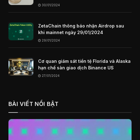
internet trong tương lai
30/01/2024
ZetaChain thông báo nhận Airdrop sau
khi mainnet ngày 29/01/2024
29/01/2024
Cơ quan giám sát tiền tệ Florida và Alaska
hạn chế sàn giao dịch Binance US
27/01/2024
BÀI VIẾT NỔI BẬT