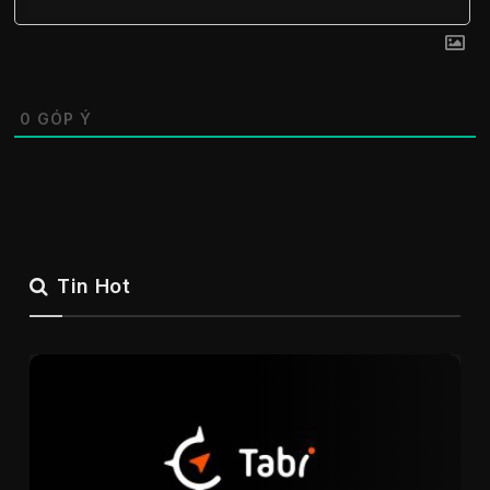
0
GÓP Ý
Tin Hot