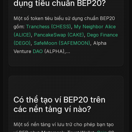
dụng tiêu chuẩn BEP20?
Một số token tiêu biểu sử dụng chuẩn BEP20
gồm:
Tranchess (CHESS)
,
My Neighbor Alice
(ALICE)
,
PancakeSwap (CAKE)
,
Dego Finance
(DEGO)
,
SafeMoon (SAFEMOON)
, Alpha
Venture
DAO
(ALPHA),…
Có thể tạo ví BEP20 trên
các nền tảng ví nào?
Một số nền tảng ví lưu trữ cho phép bạn tạo