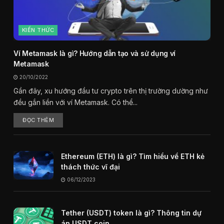
KIẾN THỨC
Ví Metamask là gì? Hướng dẫn tạo và sử dụng ví
Metamask
20/10/2022
Gần đây, xu hướng đầu tư crypto trên thị trường dường như
đều gắn liền với ví Metamask. Có thể...
ĐỌC THÊM
Ethereum (ETH) là gì? Tìm hiểu về ETH kẻ
thách thức vĩ đại
06/12/2023
Tether (USDT) token là gì? Thông tin dự
án USDT coin