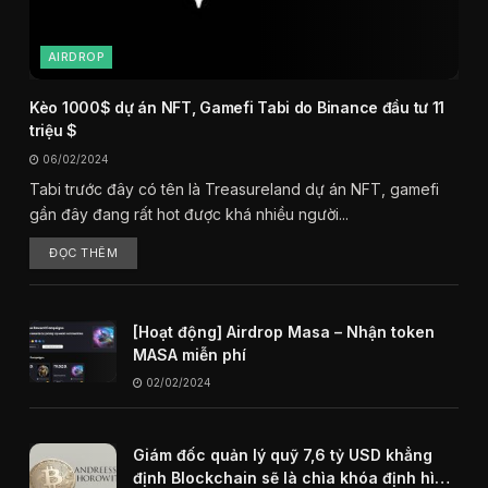
AIRDROP
Kèo 1000$ dự án NFT, Gamefi Tabi do Binance đầu tư 11
triệu $
06/02/2024
Tabi trước đây có tên là Treasureland dự án NFT, gamefi
gần đây đang rất hot được khá nhiều người...
ĐỌC THÊM
[Hoạt động] Airdrop Masa – Nhận token
MASA miễn phí
02/02/2024
Giám đốc quản lý quỹ 7,6 tỷ USD khẳng
định Blockchain sẽ là chìa khóa định hình