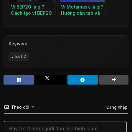
Ví BEP20 là gì?
Ví Metamask là gì?
Cách tạo ví BEP20
Hướng dẫn tạo và
trên Metamask chi
sử dụng ví
tiết A-Z
Metamask
Keyword
ví lưu trữ
Theo dõi
Đăng nhập