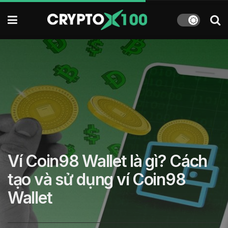
Ví Coin98 Wallet là gì? Cách
tạo và sử dụng ví Coin98
Wallet