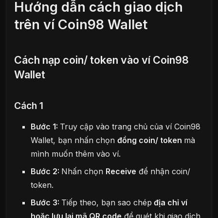
Hướng dẫn cách giao dịch
trên ví Coin98 Wallet
Cách nạp coin/ token vào ví Coin98
Wallet
Cách 1
Bước 1:
Truy cập vào trang chủ của ví Coin98
Wallet, bạn nhấn chọn
đồng coin/ token
mà
mình muốn thêm vào ví.
Bước 2:
Nhấn chọn
Receive
để nhận coin/
token.
Bước 3:
Tiếp theo, bạn sao chép
địa chỉ ví
hoặc lưu lại mã QR code
để quét khi giao dịch.