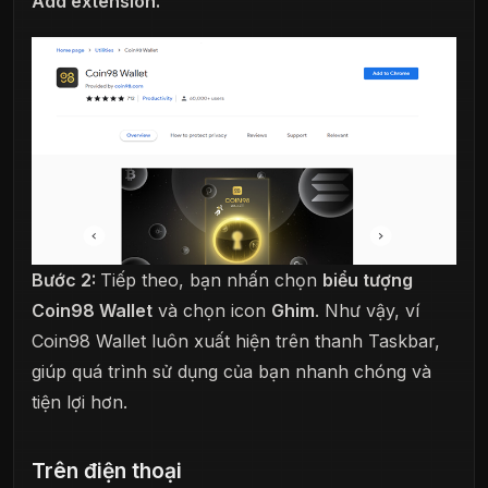
Add extension.
Bước 2:
Tiếp theo, bạn nhấn chọn
biểu tượng
Coin98 Wallet
và chọn icon
Ghim
. Như vậy, ví
Coin98 Wallet luôn xuất hiện trên thanh Taskbar,
giúp quá trình sử dụng của bạn nhanh chóng và
tiện lợi hơn.
Trên điện thoại