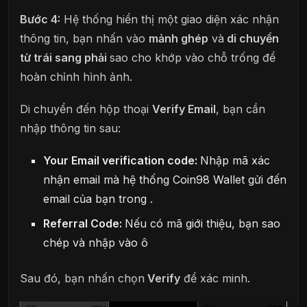
Bước 4:
Hệ thống hiển thị một giao diện xác nhận
thông tin, bạn nhấn vào
mảnh ghép
và
di chuyển
từ trái sang phải
sao cho khớp vào chỗ trống để
hoàn chỉnh hình ảnh.
Di chuyển đến hộp thoại
Verify Email
, bạn cần
nhập thông tin sau:
Your Email verification code:
Nhập mã xác
nhận email mà hệ thống Coin98 Wallet gửi đến
email của bạn trong .
Referral Code:
Nếu có mã giới thiệu, bạn sao
chép và nhập vào ô
Sau đó, bạn nhấn chọn
Verify
để xác minh.