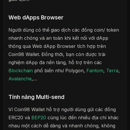
Web dApps Browser
Người dùng có thể giao dịch các đồng coin/ token
nhanh chóng và an toàn khi kết nối với dApp
thông qua Web dApp Browser tích hợp trên
Coin98 Wallet. Đồng thời, bạn còn được trải
nghiệm dApp đa nền tảng, hỗ trợ trên các
Blockchain
phổ biến như Polygon,
Fantom
,
Terra
,
Avalanche
,…
Tính năng Multi-send
Ví Coin98 Wallet hỗ trợ người dùng gửi các đồng
ERC20 và
BEP20
cùng lúc đến nhiều địa chỉ khác
nhau một cách dễ dàng và nhanh chóng, không