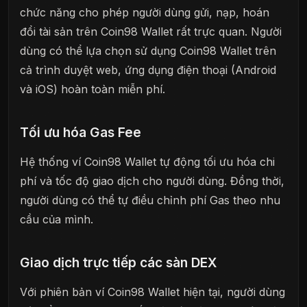
chức năng cho phép người dùng gửi, nạp, hoán
đổi tài sản trên Coin98 Wallet rất trực quan. Người
dùng có thể lựa chọn sử dụng Coin98 Wallet trên
cả trình duyệt web, ứng dụng điện thoại (Android
và iOS) hoàn toàn miễn phí.
Tối ưu hóa Gas Fee
Hệ thống ví Coin98 Wallet tự động tối ưu hóa chi
phí và tốc độ giao dịch cho người dùng. Đồng thời,
người dùng có thể tự điều chỉnh phí Gas theo nhu
cầu của mình.
Giao dịch trực tiếp các sàn DEX
Với phiên bản ví Coin98 Wallet hiện tại, người dùng