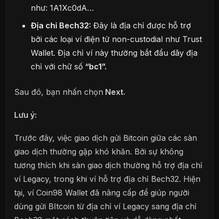
như: 1A1Xc0dA…
Địa chỉ Bech32:
Đây là địa chỉ được hỗ trợ
bởi các loại ví điện tử non-custodial như Trust
Wallet. Địa chỉ ví này thường bắt đầu dãy địa
chỉ với chữ số
“bc1”.
Sau đó, bạn nhấn chọn
Next.
Lưu ý:
Trước đây, việc giao dịch gửi Bitcoin giữa các sàn
giao dịch thường gặp khó khăn. Bởi sự không
tương thích khi sàn giao dịch thường hỗ trợ địa chỉ
ví Legacy, trong khi ví hỗ trợ địa chỉ Bech32. Hiện
tại, ví Coin98 Wallet đã nâng cấp để giúp người
dùng gửi BItcoin từ địa chỉ ví Legacy sang địa chỉ