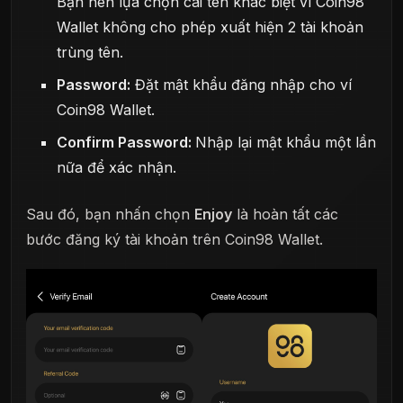
Bạn nên lựa chọn cái tên khác biệt vì Coin98
Wallet không cho phép xuất hiện 2 tài khoản
trùng tên.
Password:
Đặt mật khẩu đăng nhập cho ví
Coin98 Wallet.
Confirm Password:
Nhập lại mật khẩu một lần
nữa để xác nhận.
Sau đó, bạn nhấn chọn
Enjoy
là hoàn tất các
bước đăng ký tài khoản trên Coin98 Wallet.