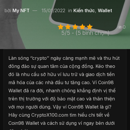
bởi
My NFT
15/01/2022
in
Kiến thức
,
Wallet
0
5/5 - (5 bình chọn)
Làn sóng ‘’crypto’’ ngày càng mạnh mẽ và thu hút
đông đảo sự quan tâm của cộng đồng. Kéo theo
đó là nhu cầu sở hữu ví lưu trữ và giao dịch tiền
mã hóa của các nhà đầu tư tăng cao. Ví Coin98
Wallet đã ra đời, nhanh chóng khẳng định vị thế
trên thị trường với độ bảo mật cao và thân thiện
với mọi người dùng. Vậy ví Coin98 Wallet là gì?
Hãy cùng CryptoX100.com tìm hiểu chi tiết về
Coin98 Wallet và cách sử dụng ví ngay bên dưới