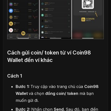
Cách gửi coin/ token từ ví Coin98
Wallet đến ví khác
Cách 1
Bước 1:
Truy cập vào trang chủ của
Coin98
Wallet
và chọn
đồng coin/ token
mà bạn
muốn gửi đi.
Bước 2:
Nhấn chọn
Send.
Sau đó, bạn điền