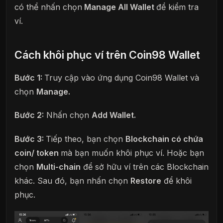
có thể nhấn chọn
Manage All Wallet
để kiểm tra
ví.
Cách khôi phục ví trên Coin98 Wallet
Bước 1:
Truy cập vào ứng dụng Coin98 Wallet và
chọn
Manage.
Bước 2:
Nhấn chọn
Add Wallet.
Bước 3:
Tiếp theo, bạn chọn
Blockchain có chứa
coin/ token
mà bạn muốn khôi phục ví. Hoặc bạn
chọn
Multi-chain
để sở hữu ví trên các Blockchain
khác. Sau đó, bạn nhấn chọn
Restore
để khôi
phục.