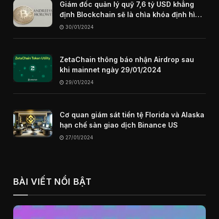
Giám đốc quản lý quỹ 7,6 tỷ USD khẳng
định Blockchain sẽ là chìa khóa định hình
internet trong tương lai
30/01/2024
ZetaChain thông báo nhận Airdrop sau
khi mainnet ngày 29/01/2024
29/01/2024
Cơ quan giám sát tiền tệ Florida và Alaska
hạn chế sàn giao dịch Binance US
27/01/2024
BÀI VIẾT NỔI BẬT