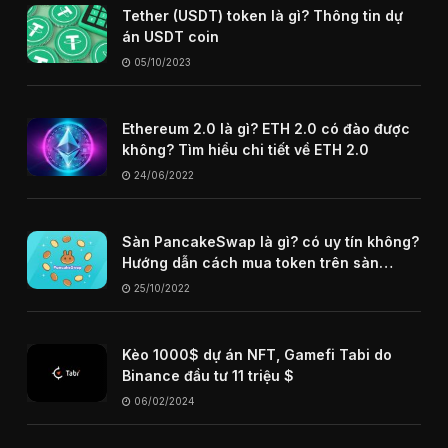
Tether (USDT) token là gì? Thông tin dự
án USDT coin
05/10/2023
Ethereum 2.0 là gì? ETH 2.0 có đào được
không? Tìm hiểu chi tiết về ETH 2.0
24/06/2022
Sàn PancakeSwap là gì? có uy tín không?
Hướng dẫn cách mua token trên sàn
PancakeSwap
25/10/2022
Kèo 1000$ dự án NFT, Gamefi Tabi do
Binance đầu tư 11 triệu $
06/02/2024