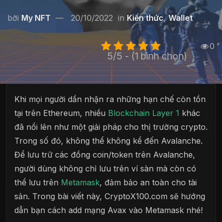
bởi
My NFT
20/10/2022
in
Kiến thức
,
Wallet
0
5/5 - (1 bình chọn)
Khi mọi người dần nhận ra những hạn chế còn tồn
tại trên Ethereum, nhiều
Blockchain
Layer 1
khác
đã nổi lên như một giải pháp cho thị trường crypto.
Trong số đó, không thể không kể đến Avalanche.
Để lưu trữ các đồng coin/token trên Avalanche,
người dùng không chỉ lưu trên ví sàn mà còn có
thể lưu trên
Metamask
, đảm bảo an toàn cho tài
sản. Trong bài viết này, CryptoX100.com sẽ hướng
dẫn bạn cách add mạng Avax vào Metamask nhé!