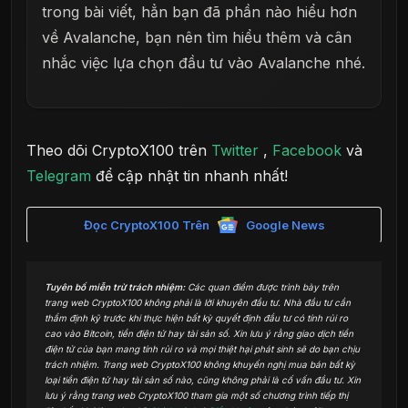
trong bài viết, hẳn bạn đã phần nào hiểu hơn
về Avalanche, bạn nên tìm hiểu thêm và cân
nhắc việc lựa chọn đầu tư vào Avalanche nhé.
Theo dõi CryptoX100 trên
Twitter
,
Facebook
và
Telegram
để cập nhật tin nhanh nhất!
Đọc CryptoX100 Trên
Google News
Tuyên bố miễn trừ trách nhiệm:
Các quan điểm được trình bày trên
trang web CryptoX100 không phải là lời khuyên đầu tư. Nhà đầu tư cần
thẩm định kỹ trước khi thực hiện bất kỳ quyết định đầu tư có tính rủi ro
cao vào Bitcoin, tiền điện tử hay tài sản số. Xin lưu ý rằng giao dịch tiền
điện tử của bạn mang tính rủi ro và mọi thiệt hại phát sinh sẽ do bạn chịu
trách nhiệm. Trang web CryptoX100 không khuyến nghị mua bán bất kỳ
loại tiền điện tử hay tài sản số nào, cũng không phải là cố vấn đầu tư. Xin
lưu ý rằng trang web CryptoX100 tham gia một số chương trình tiếp thị