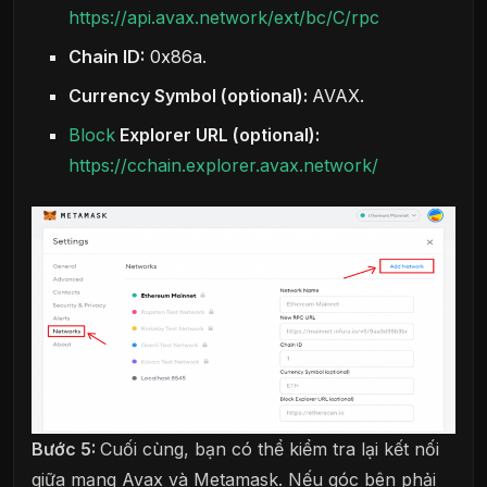
https://api.avax.network/ext/bc/C/rpc
Chain ID:
0x86a.
Currency Symbol (optional):
AVAX.
Block
Explorer URL (optional):
https://cchain.explorer.avax.network/
Bước 5:
Cuối cùng, bạn có thể kiểm tra lại kết nối
giữa mạng Avax và Metamask. Nếu góc bên phải