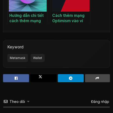
Hướng dẫn chi tiết
Cách thêm mạng
cách thêm mạng
Optimism vào ví
Solana vào ví
Metamask đơn giản
Metamask
nhất
Keyword
Metamask
Wallet
Theo dõi
Đăng nhập