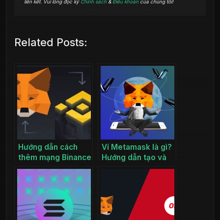
liên kết. Vui lòng đọc kỹ
Chính sách
&
Điều khoản
của chúng tôi!
Related Posts:
Hướng dẫn cách
Ví Metamask là gì?
thêm mạng Binance
Hướng dẫn tạo và
Smart Chain vào ví
sử dụng ví
Metamask
Metamask