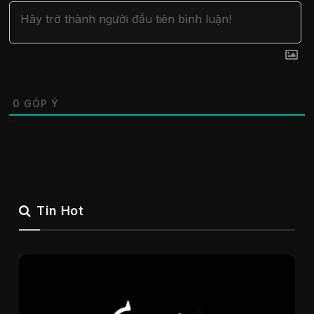
0
GÓP Ý
Tin Hot