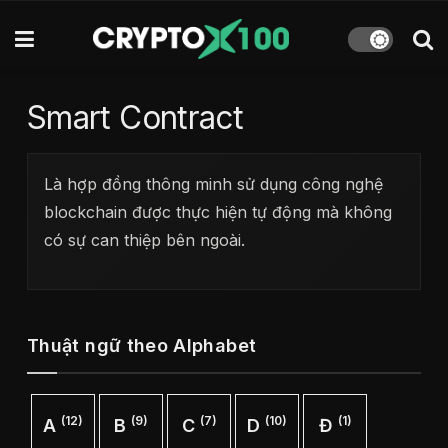
Smart Contract
Là hợp đồng thông minh sử dụng công nghệ
blockchain được thực hiện tự động mà không
có sự can thiệp bên ngoài.
Thuật ngữ theo Alphabet
(12)
(9)
(7)
(10)
(1)
A
B
C
D
Đ