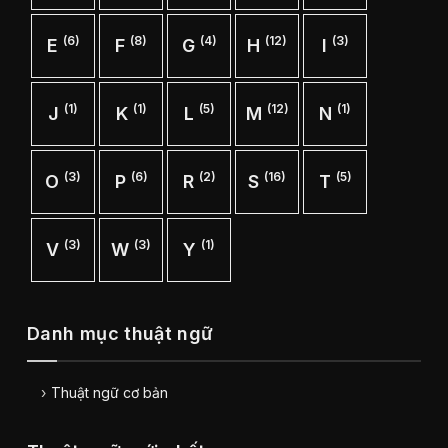
(6)
(8)
(4)
(12)
(3)
E
F
G
H
I
(1)
(1)
(5)
(12)
(1)
J
K
L
M
N
(3)
(6)
(2)
(16)
(5)
O
P
R
S
T
(3)
(3)
(1)
V
W
Y
Danh mục thuật ngữ
Thuật ngữ cơ bản