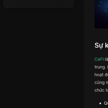
Sự k
CeFi
là
trung.
hoạt đ
cũng n
chức t
Q