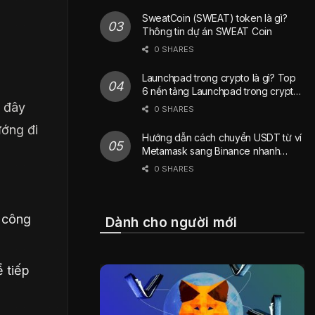
SweatCoin (SWEAT) token là gì?
Thông tin dự án SWEAT Coin
0 SHARES
Launchpad trong crypto là gì? Top
6 nền tảng Launchpad trong crypto
phổ biến nhất hiện nay
g đây
0 SHARES
ướng đi
Hướng dẫn cách chuyển USDT từ ví
Metamask sang Binance nhanh
chóng
0 SHARES
 công
Dành cho người mới
ể tiếp