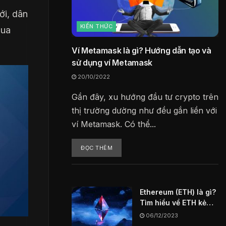
ới, dân
KIẾN THỨC
qua
Ví Metamask là gì? Hướng dẫn tạo và
sử dụng ví Metamask
20/10/2022
Gần đây, xu hướng đầu tư crypto trên
thị trường dường như đều gắn liền với
ví Metamask. Có thể...
ĐỌC THÊM
Ethereum (ETH) là gì?
Tìm hiểu về ETH kẻ
thách thức vĩ đại
06/12/2023