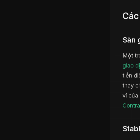
Các
Sàn g
Một tr
giao d
tiền đ
thay c
ví của
Contra
Stab