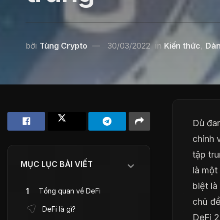
bởi
Tùng Crypto
30/03/2022
in
Kiến thức
,
Dàn
Dù đan
chính 
tập tr
MỤC LỤC BÀI VIẾT
là một
biệt l
Tổng quan về DeFi
chủ đề
DeFi là gì?
DeFi 2.