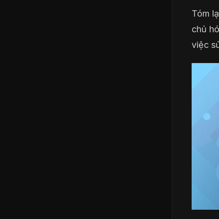
Tóm lạ
chủ hó
việc s