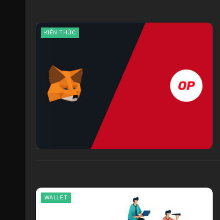
KIẾN THỨC
WALLET