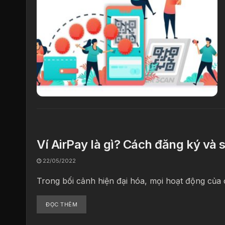
Ví AirPay là gì? Cách đăng ký và s
KIẾN THỨC
22/05/2022
Trong bối cảnh hiện đại hóa, mọi hoạt động của c
ĐỌC THÊM