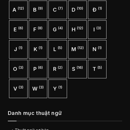
(12)
(9)
(7)
(10)
(1)
A
B
C
D
Đ
(6)
(8)
(4)
(12)
(3)
E
F
G
H
I
(1)
(1)
(5)
(12)
(1)
J
K
L
M
N
(3)
(6)
(2)
(16)
(5)
O
P
R
S
T
(3)
(3)
(1)
V
W
Y
Danh mục thuật ngữ