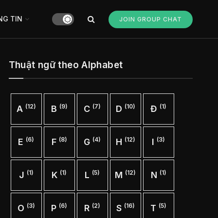
G TIN
JOIN GROUP CHAT
Thuật ngữ theo Alphabet
(12)
(9)
(7)
(10)
(1)
A
B
C
D
Đ
(6)
(8)
(4)
(12)
(3)
E
F
G
H
I
(1)
(1)
(5)
(12)
(1)
J
K
L
M
N
(3)
(6)
(2)
(16)
(5)
O
P
R
S
T