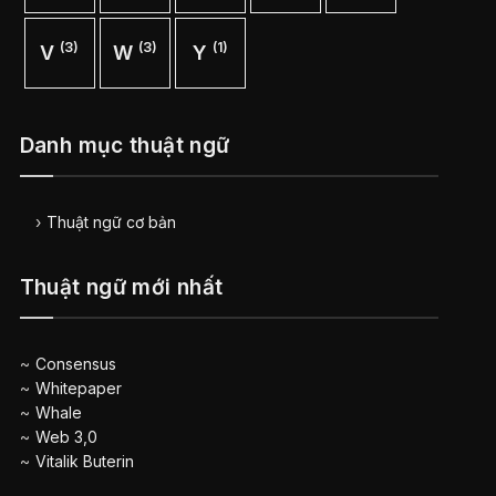
(3)
(3)
(1)
V
W
Y
Danh mục thuật ngữ
Thuật ngữ cơ bản
Thuật ngữ mới nhất
Consensus
Whitepaper
Whale
Web 3,0
Vitalik Buterin