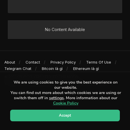
No Content Available
About
Contact
Privacy Policy
Terms Of Use
Telegram Chat
Bitcoin là gì
Ethereum là gì
© 2021
CRYPTO X100 - FLY TO THE MOON
We are using cookies to give you the best experience on
Website chỉ cung cấp thông tin và không phải là lời khuyên đầu tư.
our website.
You can find out more about which cookies we are using or
switch them off in
settings
. More information about our
Cookie Policy
Accept