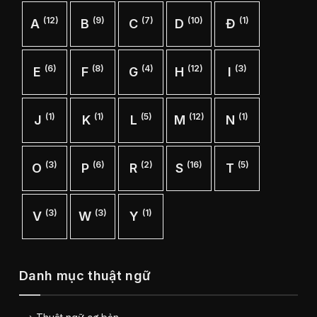
(12)
(9)
(7)
(10)
(1)
A
B
C
D
Đ
(6)
(8)
(4)
(12)
(3)
E
F
G
H
I
(1)
(1)
(5)
(12)
(1)
J
K
L
M
N
(3)
(6)
(2)
(16)
(5)
O
P
R
S
T
(3)
(3)
(1)
V
W
Y
Danh mục thuật ngữ