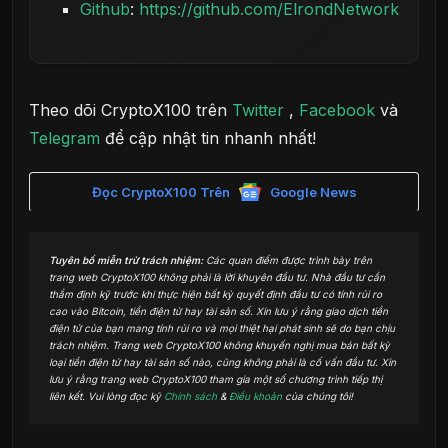
Github
:
https://github.com/ElrondNetwork
Theo dõi CryptoX100 trên
Twitter
,
Facebook
và
Telegram
để cập nhật tin nhanh nhất!
Đọc CryptoX100 Trên
Google News
Tuyên bố miễn trừ trách nhiệm:
Các quan điểm được trình bày trên
trang web CryptoX100 không phải là lời khuyên đầu tư. Nhà đầu tư cần
thẩm định kỹ trước khi thực hiện bất kỳ quyết định đầu tư có tính rủi ro
cao vào Bitcoin, tiền điện tử hay tài sản số. Xin lưu ý rằng giao dịch tiền
điện tử của bạn mang tính rủi ro và mọi thiệt hại phát sinh sẽ do bạn chịu
trách nhiệm. Trang web CryptoX100 không khuyến nghị mua bán bất kỳ
loại tiền điện tử hay tài sản số nào, cũng không phải là cố vấn đầu tư. Xin
lưu ý rằng trang web CryptoX100 tham gia một số chương trình tiếp thị
liên kết. Vui lòng đọc kỹ
Chính sách
&
Điều khoản
của chúng tôi!