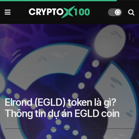
Elrond (EGLD) token là gì?
Thông tin dự án EGLD coin