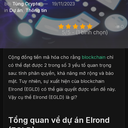
bởi
Tùng Crypto
19/11/2023
in
Dự án
,
Thông tin
0
5/5 - (1 bình chọn)
Cộng đồng tiền mã hóa cho rằng
blockchain
chỉ
có thể đạt được 2 trong số 3 yếu tố quan trọng
sau: tính phân quyền, khả năng mở rộng và bảo
mật. Tuy nhiên, sự xuất hiện của blockchain
Elrond (EGLD) có thể giải quyết được vấn đề này.
Vậy cụ thể Elrond (EGLD) là gì?
Tổng quan về dự án Elrond