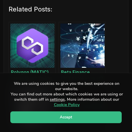
Related Posts:
Polygon (MATIC)
Beta Finance
token là gì? Thông
(BETA) token là gì?
We are using cookies to give you the best experience on
tin dự án MATIC
Thông tin dự án
our website.
coin
BETA coin
You can find out more about which cookies we are using or
switch them off in
settings
. More information about our
Cookie Policy
Accept