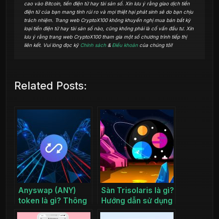
cao vào Bitcoin, tiền điện tử hay tài sản số. Xin lưu ý rằng giao dịch tiền
điện tử của bạn mang tính rủi ro và mọi thiệt hại phát sinh sẽ do bạn chịu
trách nhiệm. Trang web CryptoX100 không khuyến nghị mua bán bất kỳ
loại tiền điện tử hay tài sản số nào, cũng không phải là cố vấn đầu tư. Xin
lưu ý rằng trang web CryptoX100 tham gia một số chương trình tiếp thị
liên kết. Vui lòng đọc kỹ
Chính sách
&
Điều khoản
của chúng tôi!
Related Posts:
Anyswap (ANY)
Sàn Trisolaris là gì?
token là gì? Thông
Hướng dẫn sử dụng
tin dự án ANY coin
sàn Trisolaris