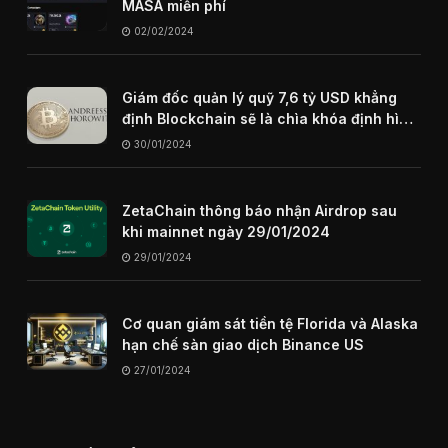
MASA miễn phí
02/02/2024
Giám đốc quản lý quỹ 7,6 tỷ USD khẳng
định Blockchain sẽ là chìa khóa định hình
internet trong tương lai
30/01/2024
ZetaChain thông báo nhận Airdrop sau
khi mainnet ngày 29/01/2024
29/01/2024
Cơ quan giám sát tiền tệ Florida và Alaska
hạn chế sàn giao dịch Binance US
27/01/2024