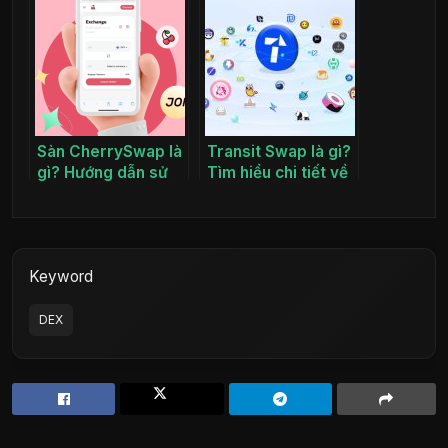
Sàn CherrySwap là
Transit Swap là gì?
gì? Hướng dẫn sử
Tìm hiểu chi tiết về
dụng sàn
Transit Swap
CherrySwap chi
tiết từ A-Z
Keyword
DEX