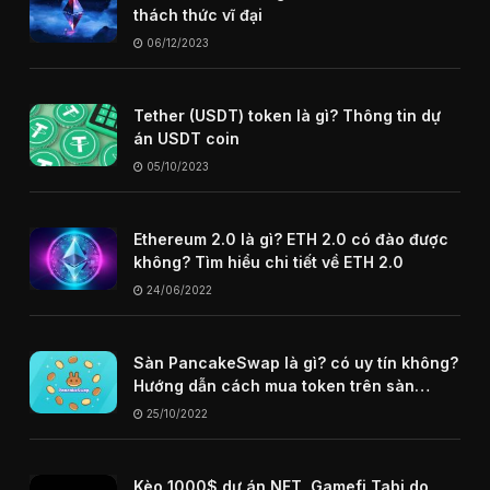
thách thức vĩ đại
06/12/2023
Tether (USDT) token là gì? Thông tin dự
án USDT coin
05/10/2023
Ethereum 2.0 là gì? ETH 2.0 có đào được
không? Tìm hiểu chi tiết về ETH 2.0
24/06/2022
Sàn PancakeSwap là gì? có uy tín không?
Hướng dẫn cách mua token trên sàn
PancakeSwap
25/10/2022
Kèo 1000$ dự án NFT, Gamefi Tabi do