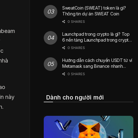
SweatCoin (SWEAT) token là gì?
Thông tin dự án SWEAT Coin
0 SHARES
onbeam
Launchpad trong crypto là gì? Top
6 nền tảng Launchpad trong crypto
y
phổ biến nhất hiện nay
0 SHARES
ợc
 nhà
Hướng dẫn cách chuyển USDT từ ví
Metamask sang Binance nhanh
chóng
0 SHARES
ao
in này
Dành cho người mới
h.