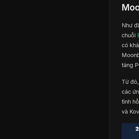
Mo
Như đã
chuỗi
có khả
Moonbe
tảng P
Từ đó,
các ứn
tình h
và Kov