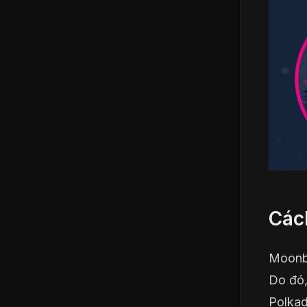
Các
Moonbe
Do đó,
Polkad