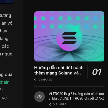
p
 tương
 án với
chạy
 dàng
a các
n người
Hướng dẫn chi tiết cách
thêm mạng Solana vào
ng qua
ví Metamask
0 SHARES
chain
ột
Ví TRC20 là gì? Hướng dẫn cách tạo
ma).
ví lưu trữ USDT TRC20 chi tiết từ A-Z
0 SHARES