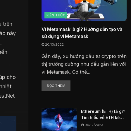
KIẾN THỨC
 trên
Ví Metamask là gì? Hướng dẫn tạo và
 ảo này
sử dụng ví Metamask
,
20/10/2022
nền
Gần đây, xu hướng đầu tư crypto trên
thị trường dường như đều gắn liền với
ví Metamask. Có thể...
úp cho
nhiệt
ĐỌC THÊM
estNet
Ethereum (ETH) là gì?
Tìm hiểu về ETH kẻ
thách thức vĩ đại
06/12/2023