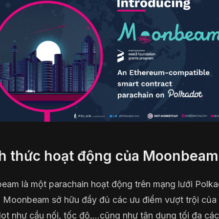
h thức hoạt động của Moonbeam
am là một parachain hoạt động trên mạng lưới Polka
 Moonbeam sở hữu đầy đủ các ưu điểm vượt trội của
ot như cầu nối, tốc độ,…cũng như tận dụng tối đa cá