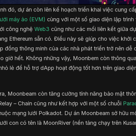
nh đó, dự án còn lên kế hoạch triển khai việc cung cấ
lưới máy ảo (EVM)
cùng với một số giao diện lập trình
với công nghệ
Web3
cũng như các mối liên kết giữa dự
ng Ethereum sẵn có. Điều này sẽ giúp cho việc khởi 
p đồng thông minh của các nhà phát triển trở nên dễ
o giờ hết. Không những vậy, Moonbem còn thông qu
nhỏ lẻ để hỗ trợ dApp hoạt động tốt hơn trên giao diệ
ra, Moonbeam còn tăng cường tính năng bảo mật thô
Relay – Chain cũng như kết hợp với một số chuỗi
Para
huộc mạng lưới Polkadot. Dự án Moonbeam sở hữu m
ưới con có tên là MoonRiver (nền tảng chạy trên Kusa