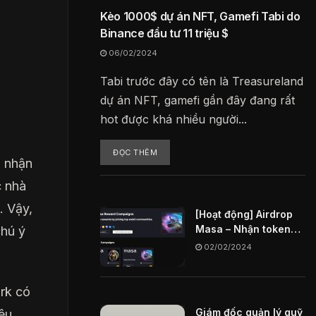
Kèo 1000$ dự án NFT, Gamefi Tabi do
Binance đầu tư 11 triệu $
06/02/2024
Tabi trước đây có tên là Treasureland
dự án NFT, gamefi gần đây đang rất
hot được khá nhiều người...
ĐỌC THÊM
a nhận
c nhà
. Vậy,
[Hoạt động] Airdrop
Masa – Nhận token
chú ý
MASA miễn phí
02/02/2024
rk có
Giám đốc quản lý quỹ
êu