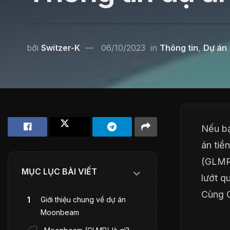
bởi
Switzer-K
06/10/2023
in
Thông tin
,
Dự án
Nếu bạ
án ti
(GLMR)
MỤC LỤC BÀI VIẾT
lướt q
Cùng C
Giới thiệu chung về dự án
Moonbeam