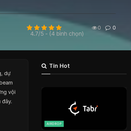
0
0
4.7/5 - (4 bình chọn)
Tin Hot
g, dự
nbeam
ng vội
 đây.
AIRDROP