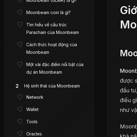
Moonbeam (GLMR) là gì?
Giớ
Moonbeam coin là gì?
Mo
Tìm hiểu về cấu trúc
Parachain của Moonbeam
Cách thức hoạt động của
Moo
Moonbeam
Một vài đặc điểm nổi bật của
Moon
dự án Moonbeam
được s
Hệ sinh thái của Moonbeam
đầu tư
Network
điều g
Wallet
như v
Tools
Moonbe
Oracles
khả nă