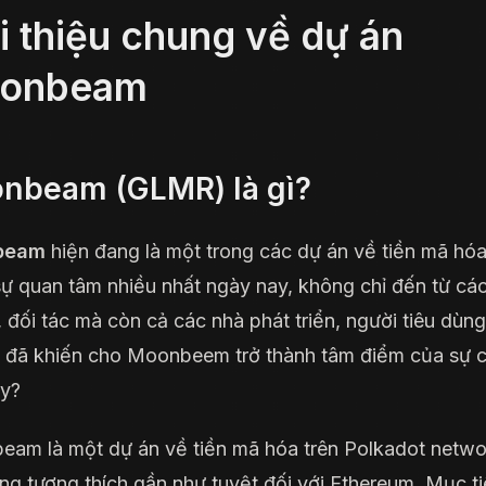
i thiệu chung về dự án
onbeam
nbeam (GLMR) là gì?
beam
hiện đang là một trong các dự án về tiền mã hó
ự quan tâm nhiều nhất ngày nay, không chỉ đến từ cá
, đối tác mà còn cả các nhà phát triển, người tiêu dùng
ì đã khiến cho Moonbeem trở thành tâm điểm của sự 
ậy?
am là một dự án về tiền mã hóa trên Polkadot netwo
ng tương thích gần như tuyệt đối với Ethereum. Mục ti