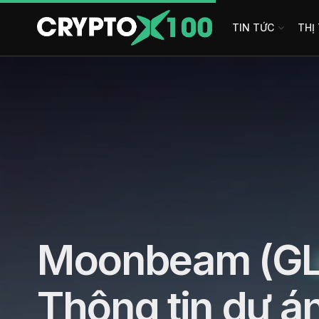
TIN TỨC
THỊ
Moonbeam (GLM
Thông tin dự á