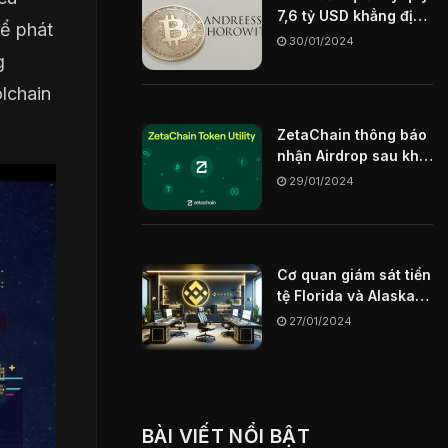
7,6 tỷ USD khẳng định
hể phát
Blockchain sẽ là chìa
30/01/2024
khóa định hình
g
internet trong tương
lchain
lai
ZetaChain thông báo
nhận Airdrop sau khi
mainnet ngày
29/01/2024
29/01/2024
Cơ quan giám sát tiền
tệ Florida và Alaska
hạn chế sàn giao dịch
27/01/2024
Binance US
BÀI VIẾT NỔI BẬT