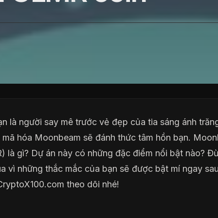
n là người say mê trước vẻ đẹp của tia sáng ánh trăn
ền mã hóa Moonbeam sẽ đánh thức tâm hồn bạn. Moo
 là gì? Dự án này có những đặc điểm nổi bật nào? Đừ
ua vì những thắc mắc của bạn sẽ được bật mí ngay sau
ryptoX100.com theo dõi nhé!