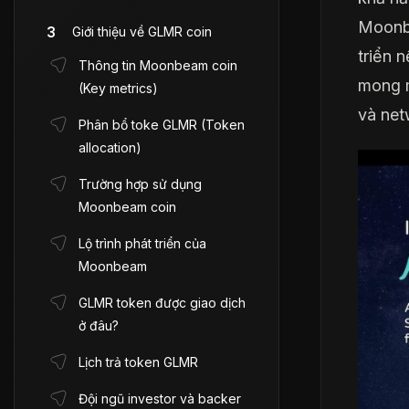
Moonbe
Giới thiệu về GLMR coin
triển 
Thông tin Moonbeam coin
mong m
(Key metrics)
và net
Phân bổ toke GLMR (Token
allocation)
Trường hợp sử dụng
Moonbeam coin
Lộ trình phát triển của
Moonbeam
GLMR token được giao dịch
ở đâu?
Lịch trả token GLMR
Đội ngũ investor và backer