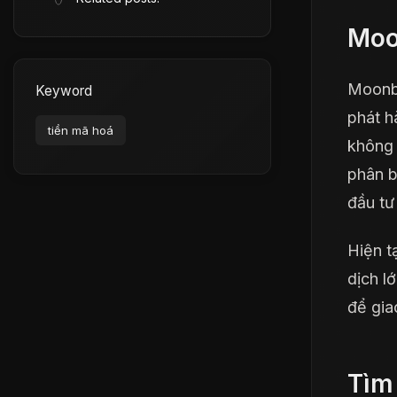
Moo
Moonb
Keyword
phát h
tiền mã hoá
không 
phân b
đầu tư
Hiện t
dịch l
để gia
Tìm