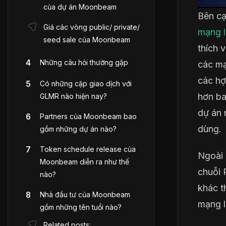
của dự án Moonbeam
Bên cạ
Giá các vòng public/ private/
mạng 
seed sale của Moonbeam
thích 
Những câu hỏi thường gặp
các mạ
các hợ
Có những cặp giao dịch với
hơn ba
GLMR nào hiện nay?
dự án 
Partners của Moonbeam bao
dùng.
gồm những dự án nào?
Token schedule release của
Ngoài 
Moonbeam diễn ra như thế
chuỗi 
nào?
khác t
Nhà đầu tư của Moonbeam
mạng l
gồm những tên tuổi nào?
Related posts: