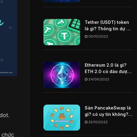
Tether (USDT) token
là gì? Thông tin dự án
USDT coin
05/10/2023
Ethereum 2.0 là gì?
ETH 2.0 có đào được
không? Tìm hiểu chi
24/06/2022
tiết về ETH 2.0
Sàn PancakeSwap là
gì? có uy tín không?
dot.
Hướng dẫn cách mua
25/10/2022
token trên sàn
PancakeSwap
c chức