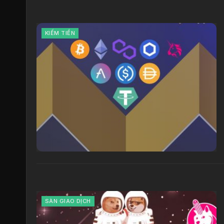
KIẾM TIỀN
SÀN GIAO DỊCH