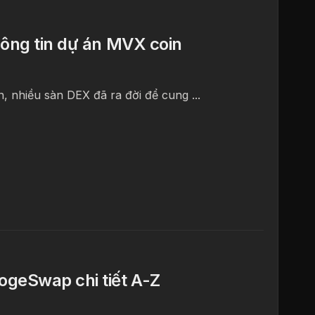
hông tin dự án MVX coin
, nhiều sàn DEX đã ra đời để cung ...
geSwap chi tiết A-Z