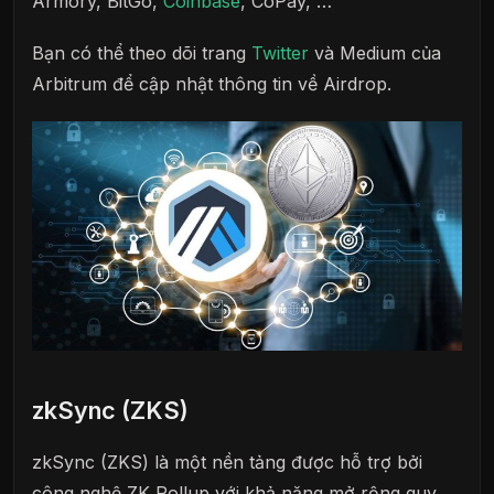
Armory, BitGo,
Coinbase
, CoPay, …
Bạn có thể theo dõi trang
Twitter
và Medium của
Arbitrum để cập nhật thông tin về Airdrop.
zkSync (ZKS)
zkSync (ZKS) là một nền tảng được hỗ trợ bởi
công nghệ ZK Rollup với khả năng mở rộng quy