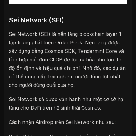
Sei Network (SEI)
Sei Network (SEI) là nền tảng blockchain layer 1
tập trung phát triển Order Book. Nền tảng được
xây dựng bằng Cosmos SDK, Tendermint Core và
tích hợp mô-đun CLOB để tối ưu hóa cho tốc độ,
độ ổn định và hiệu quả chi phí. Nhờ đó, các dự án
có thể cung cấp trải nghiệm người dùng tốt nhất
cho người dùng cuối của họ.
Sei Network sẽ được vận hành như một cơ sở hạ
tầng cho DeFi trên hệ sinh thái Cosmos.
Cách nhận Airdrop trên Sei Network như sau: