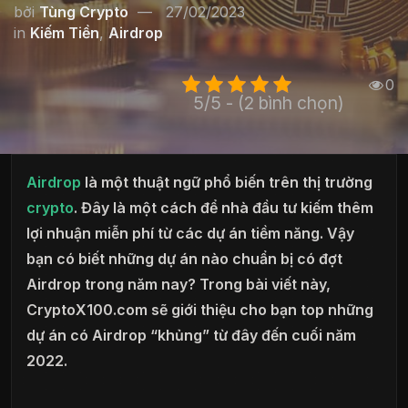
bởi
Tùng Crypto
27/02/2023
in
Kiếm Tiền
,
Airdrop
0
5/5 - (2 bình chọn)
Airdrop
là một thuật ngữ phổ biến trên thị trường
crypto
. Đây là một cách để nhà đầu tư kiếm thêm
lợi nhuận miễn phí từ các dự án tiềm năng. Vậy
bạn có biết những dự án nào chuẩn bị có đợt
Airdrop trong năm nay? Trong bài viết này,
CryptoX100.com sẽ giới thiệu cho bạn top những
dự án có Airdrop “khủng” từ đây đến cuối năm
2022.