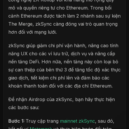
mô và quyền riêng tư cho Ethereum. Trong bối
cảnh Ethereum được tách làm 2 nhánh sau sự kiện
The Merge, zkSync càng đóng vai trò quan trọng
hơn đối với mạng lưới.
zkSync giúp giảm chi phí vận hành, nâng cao tính
năng UX cho các ví lưu trữ, dịch vụ và nâng cấp
nền tảng DeFi. Hơn nữa, nền tảng này còn loại bỏ
sự can thiệp của bên thứ 3 để tăng tốc độ xác thực
giao dịch, tiết kiệm chi phí lên và đảm bảo các
khoản thanh toán đối với các địa chỉ Ethereum.
Để nhận Airdrop của zkSync, bạn hãy thực hiện
các bước sau:
Bước 1:
Truy cập trang
mainnet zkSync
, sau đó,