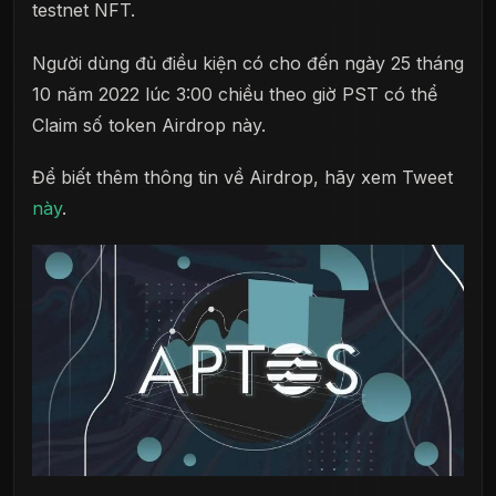
testnet NFT.
Người dùng đủ điều kiện có cho đến ngày 25 tháng
10 năm 2022 lúc 3:00 chiều theo giờ PST có thể
Claim số token Airdrop này.
Để biết thêm thông tin về Airdrop, hãy xem Tweet
này
.