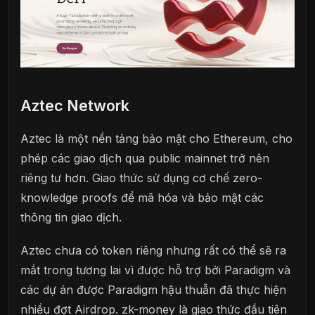
Aztec Network
Aztec là một nền tảng bảo mật cho Ethereum, cho
phép các giao dịch qua public mainnet trở nên
riêng tư hơn. Giao thức sử dụng cơ chế zero-
knowledge proofs để mã hóa và bảo mật các
thông tin giao dịch.
Aztec chưa có token riêng nhưng rất có thể sẽ ra
mắt trong tương lai vì được hỗ trợ bởi Paradigm và
các dự án được Paradigm hậu thuẫn đã thực hiện
nhiều đợt Airdrop. zk-money là giao thức đầu tiên