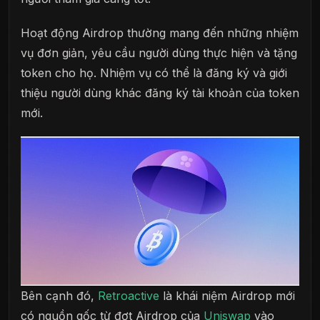
Hoạt động Airdrop thường mang đến những nhiệm
vụ đơn giản, yêu cầu người dùng thực hiện và tặng
token cho họ. Nhiệm vụ có thể là đăng ký và giới
thiệu người dùng khác đăng ký tài khoản của token
mới.
Bên cạnh đó,
Retroactive
là khái niệm Airdrop mới
có nguồn gốc từ đợt Airdrop của
Uniswap
vào