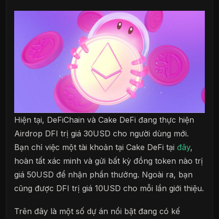
Hiện tại, DeFiChain và Cake DeFi đang thực hiện
Airdrop DFI trị giá 30USD cho người dùng mới.
Bạn chỉ việc một tài khoản tại Cake DeFi tại
đây
,
hoàn tất xác minh và gửi bất kỳ đồng token nào trị
giá 50USD để nhận phần thưởng. Ngoài ra, bạn
cũng được DFI trị giá 10USD cho mỗi lần giới thiệu.
Trên đây là một số dự án nổi bật đang có kế