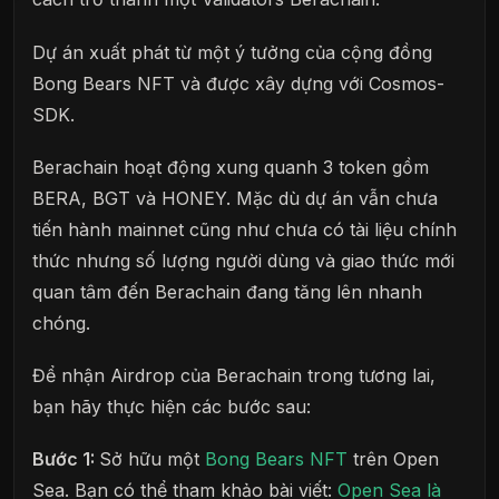
Dự án xuất phát từ một ý tưởng của cộng đồng
Bong Bears NFT và được xây dựng với Cosmos-
SDK.
Berachain hoạt động xung quanh 3 token gồm
BERA, BGT và HONEY. Mặc dù dự án vẫn chưa
tiến hành mainnet cũng như chưa có tài liệu chính
thức nhưng số lượng người dùng và giao thức mới
quan tâm đến Berachain đang tăng lên nhanh
chóng.
Để nhận Airdrop của Berachain trong tương lai,
bạn hãy thực hiện các bước sau:
Bước 1:
Sở hữu một
Bong Bears NFT
trên Open
Sea. Bạn có thể tham khảo bài viết:
Open Sea là