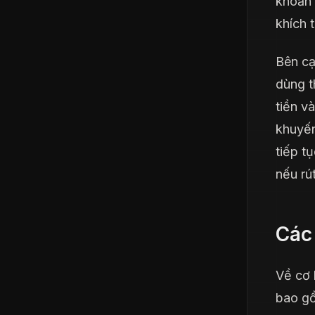
khoản 
khích 
Bên cạ
dùng t
tiền v
khuyến
tiếp t
nếu rú
Các
Về cơ 
bao gồ