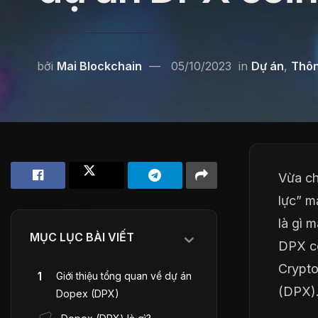
bởi
Mai Blockchain
05/10/2023
in
Dự án
,
Thôn
Vừa ch
lực” m
là gì 
MỤC LỤC BÀI VIẾT
DPX co
Crypto
Giới thiệu tổng quan về dự án
(DPX)
Dopex (DPX)