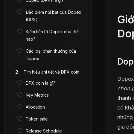
Dopex (DPX) là gì?
Đặc điểm nổi bật của Dopex
Giớ
(DPX)
Do
Kiếm tiền từ Dopex như thế
nào?
Các loại phần thưởng của
Dopex
Dope
Tìm hiểu chi tiết về DPX coin
Dopex 
DPX coin là gì?
chọn p
Key Metrics
thanh 
Allocation
có khả
những 
Token sale
gia đó
Release Schedule