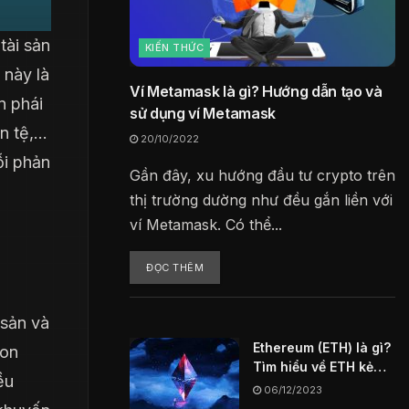
tài sản
KIẾN THỨC
 này là
Ví Metamask là gì? Hướng dẫn tạo và
n phái
sử dụng ví Metamask
ền tệ,…
20/10/2022
ỗi phản
Gần đây, xu hướng đầu tư crypto trên
thị trường dường như đều gắn liền với
ví Metamask. Có thể...
ĐỌC THÊM
 sản và
Ethereum (ETH) là gì?
ion
Tìm hiểu về ETH kẻ
ều
thách thức vĩ đại
06/12/2023