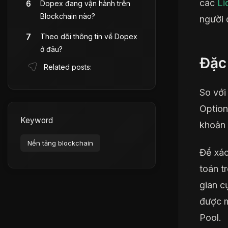
các
Li
Dopex đang vận hành trên
Blockchain nào?
người 
Theo dõi thông tin về Dopex
ở đâu?
Đặc
Related posts:
So với
Option
Keyword
khoản 
Nền tảng blockchain
Để xác
toán t
gian cụ
được m
Pool.