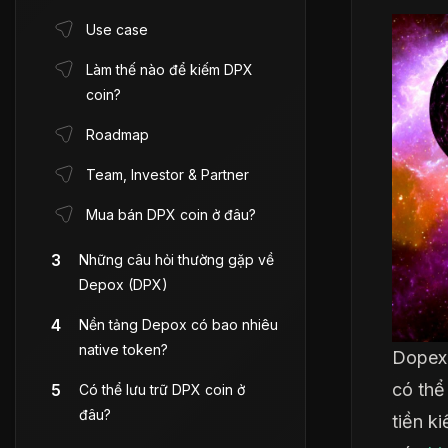
Use case
Làm thế nào để kiếm DPX
coin?
Roadmap
Team, Investor & Partner
Mua bán DPX coin ở đâu?
Những câu hỏi thường gặp về
Depox (DPX)
Nền tảng Depox có bao nhiêu
native token?
Dopex 
có thể
Có thể lưu trữ DPX coin ở
đâu?
tiền k