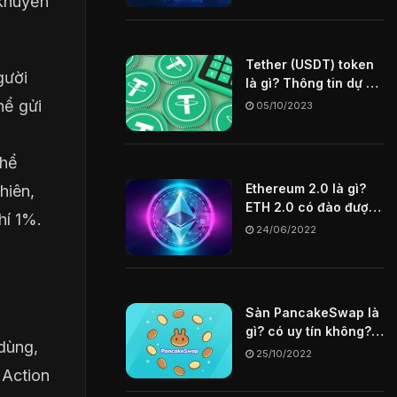
 khuyến
Tether (USDT) token
gười
là gì? Thông tin dự án
USDT coin
hể gửi
05/10/2023
thể
Ethereum 2.0 là gì?
hiên,
ETH 2.0 có đào được
hí 1%.
không? Tìm hiểu chi
24/06/2022
tiết về ETH 2.0
Sàn PancakeSwap là
gì? có uy tín không?
dùng,
Hướng dẫn cách mua
25/10/2022
token trên sàn
 Action
PancakeSwap