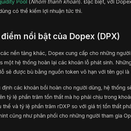
quidity Pool
(
Nhóm thanh khoản
). Đặc biệt, với Dopex
dùng có thể kiếm lợi nhuận tức thì.
 điểm nổi bật của Dopex (DPX)
 các nền tảng khác, Dopex cung cấp cho những người
s một hệ thống hoàn lại các khoản lỗ phát sinh. Nhữn
lỗ sẽ được bù bằng nguồn token vô hạn với tên gọi là
 định các khoản bồi hoàn cho người dùng, hệ thống sẽ
rên tỷ lệ phần trăm tổn thất mà họ phải chịu trong khoả
 thể và tỷ lệ phần trăm rDXP so với giá trị tổn thất phá
int cũng như phân phối cho những người tham gia Op