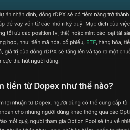
ự án nhận định, đồng rDPX sẽ có tiềm năng trở thành 
ấp để vay vốn từ các nhóm ký quỹ. Mục đích của việc
g tối ưu các position (vị thế) hoặc mint các loại tài sả
ổng hợp, như: tiền mã hóa, cổ phiếu,
ETF
, hàng hóa, ti
, giá trị của đồng rDPX sẽ tăng lên và tạo ra một chu
ch cực thu hút người dùng.
m tiền từ Dopex như thế nào?
m lợi nhuận từ Dopex, người dùng có thể cung cấp tài
khoản cho những người dùng khác thông qua các Opt
Vào mỗi quý, người tham gia Option Pool sẽ thu về nhi