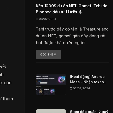
Kèo 1000$ dự án NFT, Gamefi Tabi do
Binance đầu tư 11 triệu $
06/02/2024
Tabi trước đây có tên là Treasureland
dự án NFT, gamefi gần đây đang rất
hot được khá nhiều người...
ĐỌC THÊM
yền
nh
[Hoạt động] Airdrop
Masa – Nhận token
ex còn
MASA miễn phí
02/02/2024
o
ư tham
Giám đốc quản lý quỹ