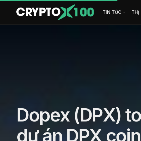
TIN TỨC
THỊ
Dopex (DPX) tok
dự án DPX coin