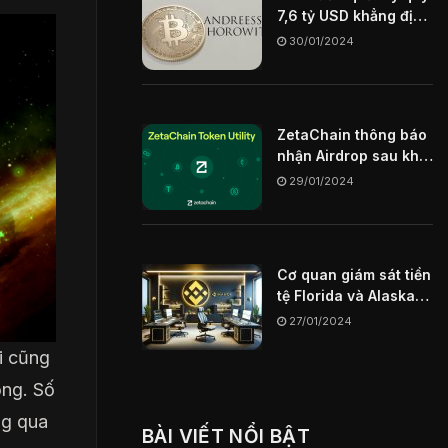
7,6 tỷ USD khẳng định
Blockchain sẽ là chìa
30/01/2024
khóa định hình
internet trong tương
lai
ZetaChain thông báo
nhận Airdrop sau khi
mainnet ngày
29/01/2024
29/01/2024
Cơ quan giám sát tiền
tệ Florida và Alaska
hạn chế sàn giao dịch
27/01/2024
Binance US
i cũng
ộng. Số
ng qua
BÀI VIẾT NỔI BẬT