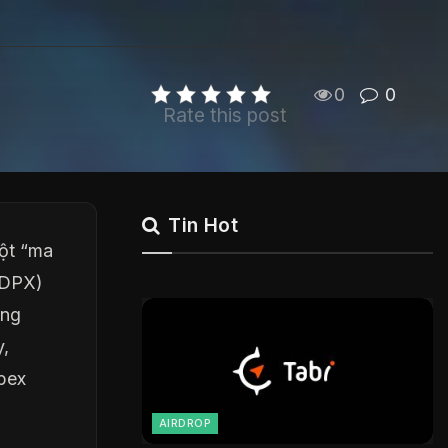
0
0
Rate this post
Tin Hot
ột “ma
(DPX)
ồng
y,
pex
AIRDROP