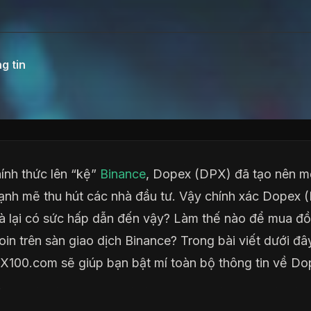
g tin
ính thức lên “kệ”
Binance
, Dopex (DPX) đã tạo nên m
ạnh mẽ thu hút các nhà đầu tư. Vậy chính xác Dopex 
mà lại có sức hấp dẫn đến vậy? Làm thế nào để mua đ
in trên sàn giao dịch Binance? Trong bài viết dưới đâ
X100.com sẽ giúp bạn bật mí toàn bộ thông tin về Do
.