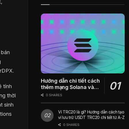
,
 bán
g
 rDPX.
Hướng dẫn chi tiết cách
 tính
thêm mạng Solana vào
ví Metamask
ng thời
0 SHARES
t sinh
Ví TRC20 là gì? Hướng dẫn cách tạo
tions
ví lưu trữ USDT TRC20 chi tiết từ A-Z
0 SHARES