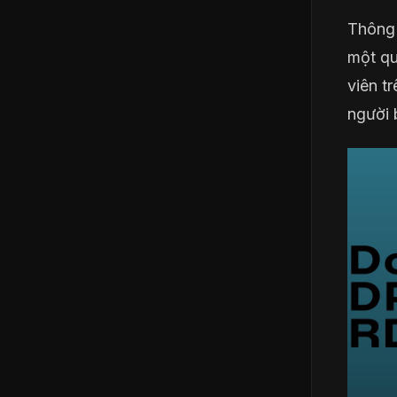
Thông 
một qu
viên t
người 