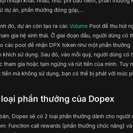
lợi nhuận khác nhau, như: phí bảo hiểm, phần thưởng
từ dự án, phần thưởng đóng góp,…
nh đó, dự án còn tạo ra các
Volume
Pool để thu hút n
ham gia hệ sinh thái. Ở giai đoạn đầu, người dùng có t
ào các pool để nhận DPX token như một phần thưởng
 khích sử dụng. Sau đó, vào mỗi quý, người dùng có 
ục tham gia hoặc tạm ngừng và rút tiền của mình. Tuy n
t tiền mà không sử dụng, bạn có thể bị phát với mức p
 loại phần thưởng của Dopex
bản, Dopex sẽ có 2 loại phần thưởng dành cho người 
m: Function call rewards (phần thưởng chức năng) và