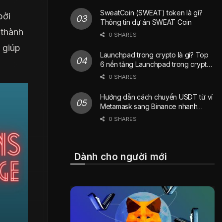
SweatCoin (SWEAT) token là gì?
bởi
Thông tin dự án SWEAT Coin
 thành
0 SHARES
 giúp
Launchpad trong crypto là gì? Top
6 nền tảng Launchpad trong crypto
phổ biến nhất hiện nay
0 SHARES
Hướng dẫn cách chuyển USDT từ ví
Metamask sang Binance nhanh
chóng
0 SHARES
Dành cho người mới