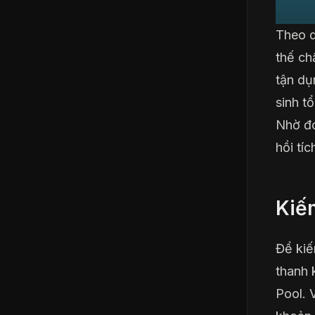
Theo d
thế ch
tận dụn
sinh t
Nhờ đó
hồi tí
Kiế
Để kiế
thanh 
Pool. 