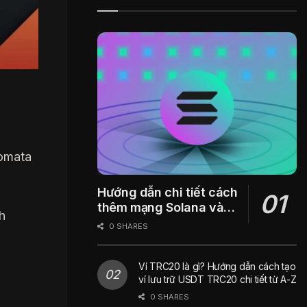
tomata
Hướng dẫn chi tiết cách
thêm mạng Solana vào
h
ví Metamask
0 SHARES
Ví TRC20 là gì? Hướng dẫn cách tạo
ví lưu trữ USDT TRC20 chi tiết từ A-Z
0 SHARES