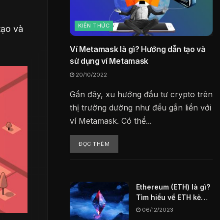
KIẾN THỨC
tạo và
Ví Metamask là gì? Hướng dẫn tạo và
sử dụng ví Metamask
20/10/2022
Gần đây, xu hướng đầu tư crypto trên
thị trường dường như đều gắn liền với
ví Metamask. Có thể...
ĐỌC THÊM
Ethereum (ETH) là gì?
Tìm hiểu về ETH kẻ
thách thức vĩ đại
06/12/2023