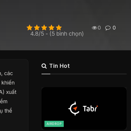
0
0
4.8/5 - (5 bình chọn)
Tin Hot
n, các
 khiến
A) xuất
mềm
ụ thể
AIRDROP