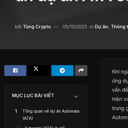
bởi
Tùng Crypto
05/10/2023
in
Dự án
,
Thông t
Khi ng
ứng dụ
vấn đề
MỤC LỤC BÀI VIẾT
hiện v
trung 
Tổng quan về dự án Automata
Autom
(ATA)