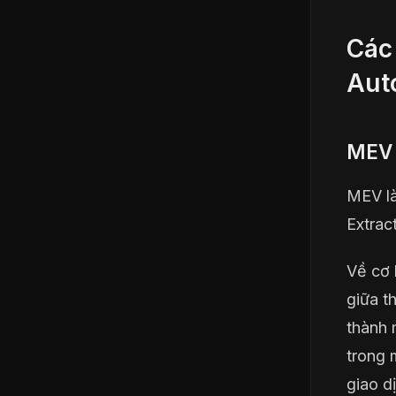
Các
Aut
MEV 
MEV là
Extrac
Về cơ 
giữa t
thành 
trong 
giao d