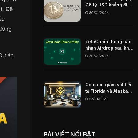
7,6 tỷ USD khẳng định
). Để
Blockchain sẽ là chìa
30/01/2024
khóa định hình
ác
internet trong tương
rường
lai
ZetaChain thông báo
nhận Airdrop sau khi
mainnet ngày
 Dự án
29/01/2024
29/01/2024
Cơ quan giám sát tiền
tệ Florida và Alaska
hạn chế sàn giao dịch
27/01/2024
Binance US
BÀI VIẾT NỔI BẬT