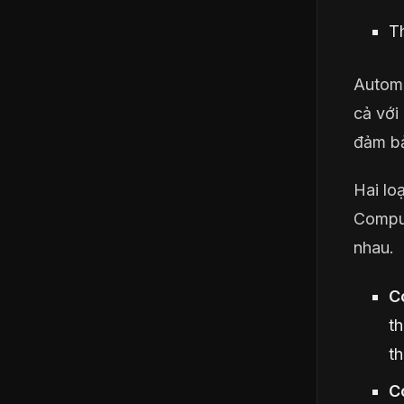
Th
Automa
cả với
đảm bả
Hai lo
Comput
nhau.
C
t
th
C