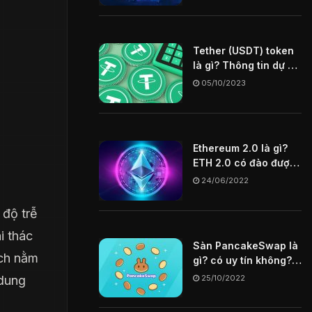
Tether (USDT) token
là gì? Thông tin dự án
USDT coin
05/10/2023
Ethereum 2.0 là gì?
ETH 2.0 có đào được
không? Tìm hiểu chi
24/06/2022
tiết về ETH 2.0
 độ trễ
i thác
Sàn PancakeSwap là
ịch nằm
gì? có uy tín không?
Hướng dẫn cách mua
25/10/2022
 dung
token trên sàn
PancakeSwap