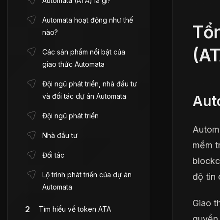
Automata (ATA) là gì?
Automata hoạt động như thế
Tổ
nào?
(AT
Các sản phẩm nổi bật của
giao thức Automata
Đội ngũ phát triển, nhà đầu tư
và đối tác dự án Automata
Aut
Đội ngũ phát triển
Automa
Nhà đầu tư
mềm tr
Đối tác
blockc
Lộ trình phát triển của dự án
độ tin
Automata
Giao t
Tìm hiểu về token ATA
quyền 