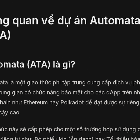
ng quan về dự án Automat
A)
omata (ATA) là gì?
ta là một giao thức phi tập trung cung cấp dịch vụ p
ung gian có chức năng bảo mật cho các dApp trên nh
hain như Ethereum hay Polkadot để đạt được sự riêng
 cậy cao.
hức này sẽ cấp phép cho một số trường hợp sử dụng 
riêng tư như: Bỏ phiếu kín (Ẩn danh) hay Tối thiểu hóa 