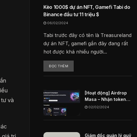
Kèo 1000$ dự án NFT, Gamefi Tabi do
Binance đầu tư 11 triệu $
a
06/02/2024
Tabi trước đây có tên là Treasureland
dự án NFT, gamefi gần đây đang rất
hot được khá nhiều người...
ĐỌC THÊM
hần
iều
[Hoạt động] Airdrop
Masa – Nhận token
 tư và
MASA miễn phí
02/02/2024
các
Giám đốc quản lý quỹ
giá trị