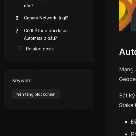
nào?
Canary Network là gì?
Có thể theo dõi dự án
Automata ở đâu?
Related posts:
Aut
Mạng A
Geode
Keyword
Nền tảng blockchain
Bất kỳ
Stake 
Đă
P