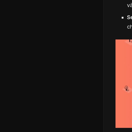
và
S
c