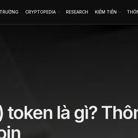
 TRƯỜNG
CRYPTOPEDIA
RESEARCH
KIẾM TIỀN
THÔN
 token là gì? Thô
oin