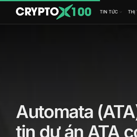
TIN TỨC
THỊ
Automata (ATA)
tin dự án ATA c