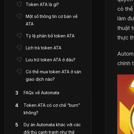
Token ATA là gì?
có thể
Một số thông tin cơ bản về
làm đư
ATA
thuật 
Tỷ lệ phân bổ token ATA
thực th
Lịch trả token ATA
Automa
Lưu trữ token ATA ở đâu?
chính 
Có thể mua token ATA ở sàn
giao dịch nào?
FAQs về Automata
Token ATA có cơ chế “burn”
không?
Dự án Automata khác với các
đối thủ cạnh tranh như thế