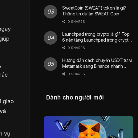
SweatCoin (SWEAT) token là gì?
Thông tin dự án SWEAT Coin
0 SHARES
ngay
Launchpad trong crypto là gì? Top
giúp
6 nền tảng Launchpad trong crypto
phổ biến nhất hiện nay
0 SHARES
Hướng dẫn cách chuyển USDT từ ví
,
Metamask sang Binance nhanh
chóng
hác
0 SHARES
Dành cho người mới
i giao
 và
m vụ