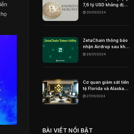
iển
7,6 tỷ USD khẳng định
Blockchain sẽ là chìa
30/01/2024
 họ
khóa định hình
internet trong tương
lai
ZetaChain thông báo
nhận Airdrop sau khi
mainnet ngày
29/01/2024
29/01/2024
Cơ quan giám sát tiền
tệ Florida và Alaska
hạn chế sàn giao dịch
27/01/2024
Binance US
BÀI VIẾT NỔI BẬT