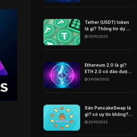
Tether (USDT) token
là gì? Thông tin dự án
USDT coin
05/10/2023
Ethereum 2.0 là gì?
ETH 2.0 có đào được
không? Tìm hiểu chi
24/06/2022
tiết về ETH 2.0
Sàn PancakeSwap là
gì? có uy tín không?
Hướng dẫn cách mua
25/10/2022
token trên sàn
PancakeSwap