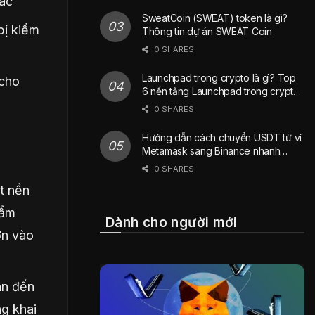
xác
SweatCoin (SWEAT) token là gì?
bị kiểm
Thông tin dự án SWEAT Coin
0 SHARES
Launchpad trong crypto là gì? Top
 cho
6 nền tảng Launchpad trong crypto
phổ biến nhất hiện nay
0 SHARES
Hướng dẫn cách chuyển USDT từ ví
Metamask sang Binance nhanh
chóng
0 SHARES
t nền
hẩm
Dành cho người mới
ơn vào
an đến
g khai