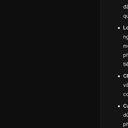
đầ
q
L
ng
mu
ph
ti
C
và
co
C
d
ph