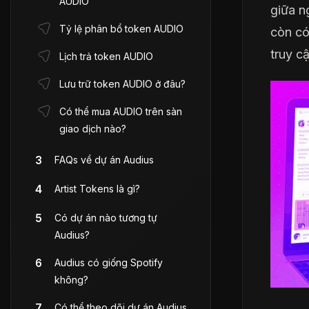
AUDIO
giữa n
Tỷ lệ phân bổ token AUDIO
còn có
truy c
Lịch trả token AUDIO
Lưu trữ token AUDIO ở đâu?
Có thể mua AUDIO trên sàn
giao dịch nào?
FAQs về dự án Audius
Artist Tokens là gì?
Có dự án nào tương tự
Audius?
Audius có giống Spotify
không?
Có thể theo dõi dự án Audius