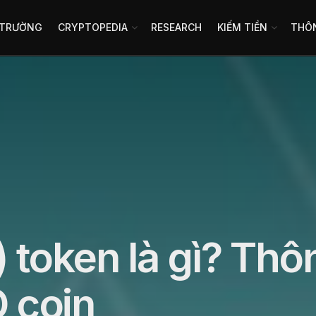
 TRƯỜNG
CRYPTOPEDIA
RESEARCH
KIẾM TIỀN
THÔN
 token là gì? Thô
O coin