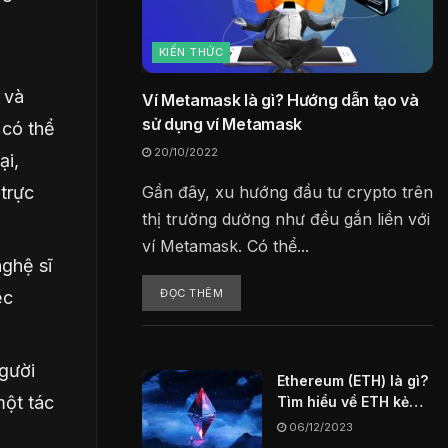
KIẾN THỨC
 và
Ví Metamask là gì? Hướng dẫn tạo và
sử dụng ví Metamask
 có thể
20/10/2022
ại,
trực
Gần đây, xu hướng đầu tư crypto trên
thị trường dường như đều gắn liền với
ví Metamask. Có thể...
ghệ sĩ
ĐỌC THÊM
ệc
gười
Ethereum (ETH) là gì?
một tác
Tìm hiểu về ETH kẻ
thách thức vĩ đại
06/12/2023