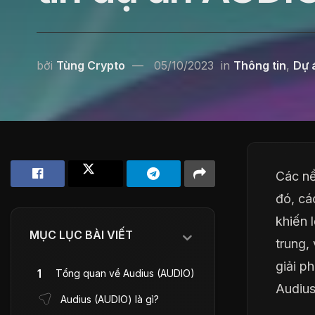
bởi
Tùng Crypto
05/10/2023
in
Thông tin
,
Dự 
Các nề
đó, cá
khiến 
MỤC LỤC BÀI VIẾT
trung,
giải p
Tổng quan về Audius (AUDIO)
Audius
Audius (AUDIO) là gì?