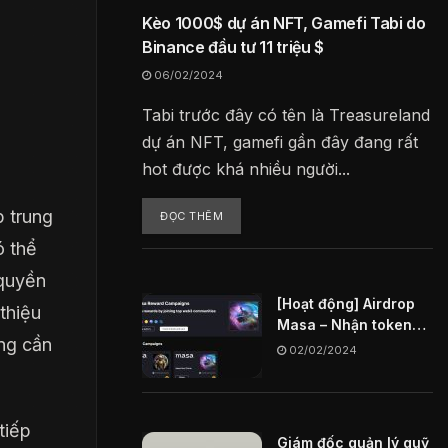
Kèo 1000$ dự án NFT, Gamefi Tabi do
Binance đầu tư 11 triệu $
06/02/2024
Tabi trước đây có tên là Treasureland
dự án NFT, gamefi gần đây đang rất
hot được khá nhiều người...
p trung
ĐỌC THÊM
ó thể
 quyền
[Hoạt động] Airdrop
thiệu
Masa – Nhận token
ng cần
MASA miễn phí
02/02/2024
tiếp
Giám đốc quản lý quỹ