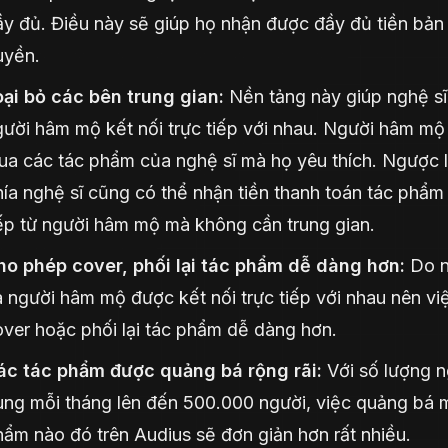
y đủ. Điều này sẽ giúp họ nhận được đầy đủ tiền bản
uyền.
oại bỏ các bên trung gian:
Nền tảng này giúp nghệ sĩ
ười hâm mộ kết nối trực tiếp với nhau. Người hâm mộ
a các tác phẩm của nghệ sĩ mà họ yêu thích. Ngược l
ía nghệ sĩ cũng có thể nhận tiền thanh toán tác phẩm 
ếp từ người hâm mộ mà không cần trung gian.
ho phép cover, phối lại tác phẩm dễ dàng hơn:
Do n
 người hâm mộ được kết nối trực tiếp với nhau nên vi
ver hoặc phối lại tác phẩm dễ dàng hơn.
ác tác phẩm được quảng bá rộng rãi:
Với số lượng n
ùng mỗi tháng lên đến 500.000 người, việc quảng bá 
ẩm nào đó trên Audius sẽ đơn giản hơn rất nhiều.