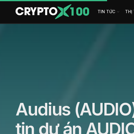
TIN TỨC
THỊ
Audius (AUDIO)
tin dự án AUDI