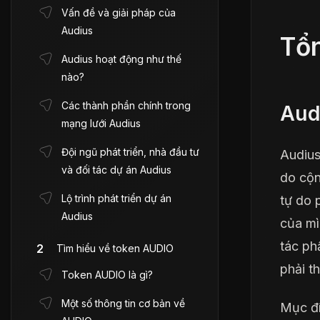
Vấn đề và giải pháp của
Audius
Tổn
Audius hoạt động như thế
nào?
Các thành phần chính trong
Aud
mạng lưới Audius
Đội ngũ phát triển, nhà đầu tư
Audius
và đối tác dự án Audius
do cộn
Lộ trình phát triển dự án
tự do 
Audius
của mì
tác ph
Tìm hiểu về token AUDIO
phải t
Token AUDIO là gì?
Một số thông tin cơ bản về
Mục đí