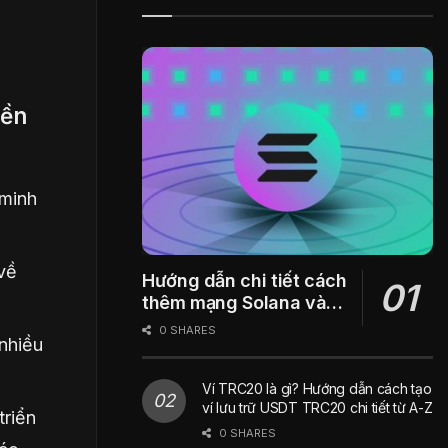
yền
 minh
về
Hướng dẫn chi tiết cách
thêm mạng Solana vào
ví Metamask
0 SHARES
 nhiều
Ví TRC20 là gì? Hướng dẫn cách tạo
ví lưu trữ USDT TRC20 chi tiết từ A-Z
triển
0 SHARES