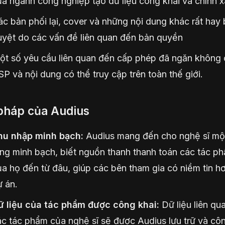
a ngành công nghiệp tạo dữ liệu công khai và chính 
c bản phối lại, cover và những nội dung khác rất hay 
uyệt do các vấn đề liên quan đến bản quyền
ột số yêu cầu liên quan đến cấp phép đã ngăn không
P và nội dung có thể truy cập trên toàn thế giới.
 pháp của Audius
hu nhập minh bạch:
Audius mang đến cho nghệ sĩ mộ
ng minh bạch, biết nguồn thanh thanh toán các tác p
a họ đến từ đâu, giúp các bên tham gia có niềm tin h
 án.
ữ liệu của tác phẩm được công khai:
Dữ liệu liên qu
c tác phẩm của nghệ sĩ sẽ được Audius lưu trữ và côn