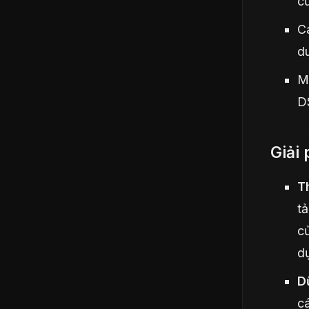
củ
Cá
d
M
DS
Giải
T
tả
củ
dự
D
cá