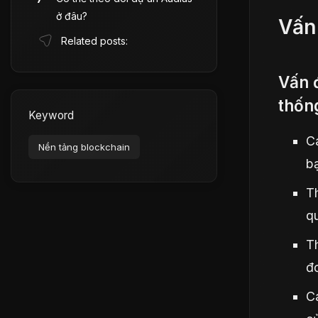
ở đâu?
Vấn
Related posts:
Vấn 
thốn
Keyword
C
Nền tảng blockchain
b
Th
q
Th
đơ
Cá