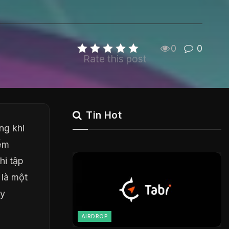
0
0
Rate this post
Tin Hot
ng khi
iểm
hi tập
 là một
ậy
AIRDROP