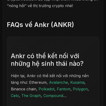
‘’nóng hổi’’ về thị trường crypto nhé!
FAQs về Ankr (ANKR)
Ankr có thể kết nối với
những hệ sinh thái nào?
Hiện tại, Ankr có thể kết nối với những nền
tảng như: Ethereum,
Avalanche
,
Kusama
,
Binance chain,
Polkadot
,
Fantom
,
Polygon
,
Celo
,
The Graph
,
Compound
…