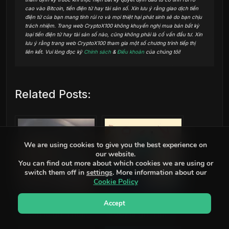
cao vào Bitcoin, tiền điện tử hay tài sản số. Xin lưu ý rằng giao dịch tiền
điện tử của bạn mang tính rủi ro và mọi thiệt hại phát sinh sẽ do bạn chịu
trách nhiệm. Trang web CryptoX100 không khuyến nghị mua bán bất kỳ
loại tiền điện tử hay tài sản số nào, cũng không phải là cố vấn đầu tư. Xin
lưu ý rằng trang web CryptoX100 tham gia một số chương trình tiếp thị
liên kết. Vui lòng đọc kỹ
Chính sách
&
Điều khoản
của chúng tôi!
Related Posts:
We are using cookies to give you the best experience on
our website.
You can find out more about which cookies we are using or
switch them off in
settings
. More information about our
Cookie Policy
Electroneum (ETN)
Proof of Concept
Accept
token là gì? Thông
(PoC) là gì? Tìm
tin dự án ETN coin
hiểu chi tiết về dự