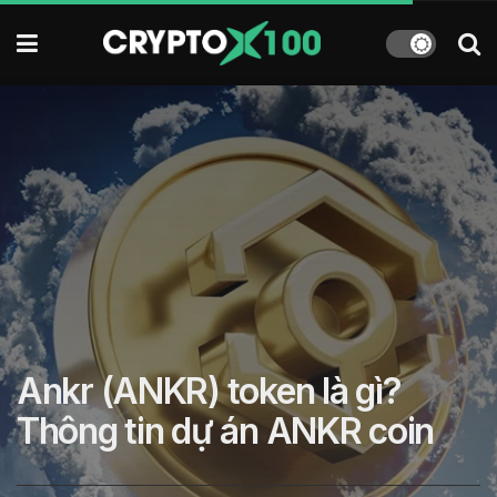
Ankr (ANKR) token là gì?
Thông tin dự án ANKR coin