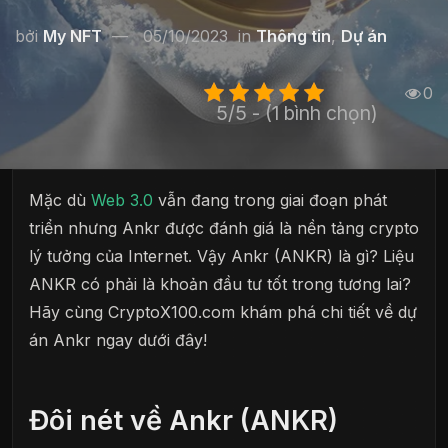
bởi
My NFT
05/10/2023
in
Thông tin
,
Dự án
0
5/5 - (1 bình chọn)
Mặc dù
Web 3.0
vẫn đang trong giai đoạn phát
triển nhưng Ankr được đánh giá là nền tảng crypto
lý tưởng của Internet. Vậy Ankr (ANKR) là gì? Liệu
ANKR có phải là khoản đầu tư tốt trong tương lai?
Hãy cùng CryptoX100.com khám phá chi tiết về dự
án Ankr ngay dưới đây!
Đôi nét về Ankr (ANKR)