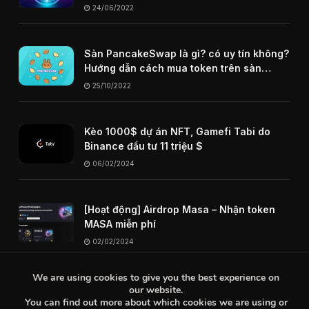
24/06/2022
Sàn PancakeSwap là gì? có uy tín không?
Hướng dẫn cách mua token trên sàn
PancakeSwap
25/10/2022
Kèo 1000$ dự án NFT, Gamefi Tabi do
Binance đầu tư 11 triệu $
06/02/2024
[Hoạt động] Airdrop Masa – Nhận token
MASA miễn phí
02/02/2024
We are using cookies to give you the best experience on
our website.
You can find out more about which cookies we are using or