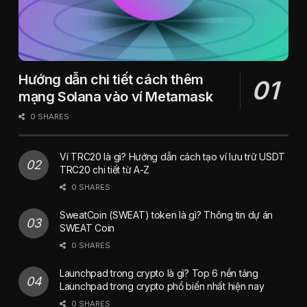
Hướng dẫn chi tiết cách thêm
mạng Solana vào ví Metamask
0 SHARES
Ví TRC20 là gì? Hướng dẫn cách tạo ví lưu trữ USDT
TRC20 chi tiết từ A-Z
0 SHARES
SweatCoin (SWEAT) token là gì? Thông tin dự án
SWEAT Coin
0 SHARES
Launchpad trong crypto là gì? Top 6 nền tảng
Launchpad trong crypto phổ biến nhất hiện nay
0 SHARES