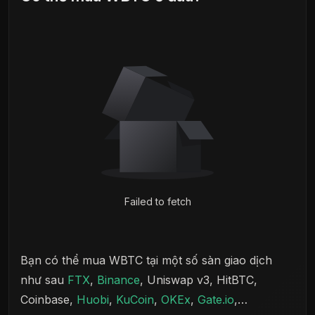
Failed to fetch
Bạn có thể mua WBTC tại một số sàn giao dịch
như sau
FTX
,
Binance
, Uniswap v3, HitBTC,
Coinbase,
Huobi
,
KuCoin
,
OKEx
,
Gate.io
,…