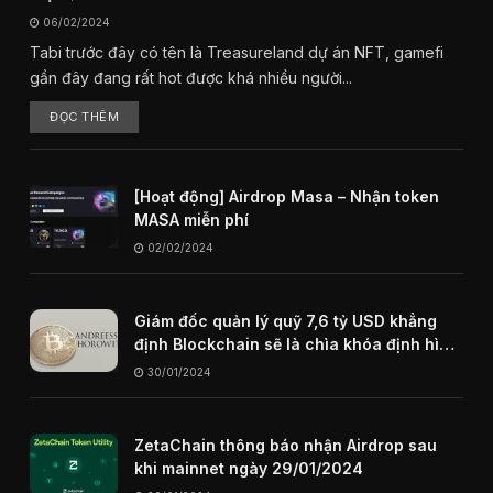
06/02/2024
Tabi trước đây có tên là Treasureland dự án NFT, gamefi
gần đây đang rất hot được khá nhiều người...
ĐỌC THÊM
[Hoạt động] Airdrop Masa – Nhận token
MASA miễn phí
02/02/2024
Giám đốc quản lý quỹ 7,6 tỷ USD khẳng
định Blockchain sẽ là chìa khóa định hình
internet trong tương lai
30/01/2024
ZetaChain thông báo nhận Airdrop sau
khi mainnet ngày 29/01/2024