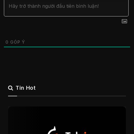
0
GÓP Ý
Tin Hot