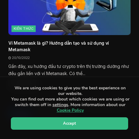
KIẾN THỨC
Ví Metamask là gì? Hướng dẫn tạo và sử dụng ví
Metamask
20/10/2022
Gần đây, xu hướng đầu tư crypto trên thị trường dường như
đều gắn liền với ví Metamask. Có thể...
ĐỌC THÊM
We are using cookies to give you the best experience on
our website.
You can find out more about which cookies we are using or
switch them off in
settings
. More information about our
Ethereum (ETH) là gì? Tìm hiểu về ETH kẻ
Cookie Policy
thách thức vĩ đại
06/12/2023
Accept