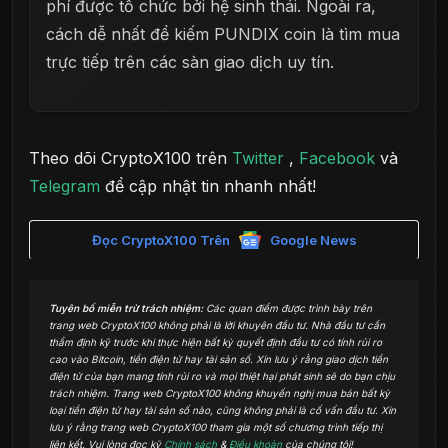
phí được tổ chức bởi hệ sinh thái. Ngoài ra,
cách dễ nhất để kiếm PUNDIX coin là tìm mua
trực tiếp trên các sàn giao dịch uy tín.
Theo dõi CryptoX100 trên
Twitter
,
Facebook
và
Telegram
để cập nhật tin nhanh nhất!
Đọc CryptoX100 Trên
Google News
Tuyên bố miễn trừ trách nhiệm:
Các quan điểm được trình bày trên
trang web CryptoX100 không phải là lời khuyên đầu tư. Nhà đầu tư cần
thẩm định kỹ trước khi thực hiện bất kỳ quyết định đầu tư có tính rủi ro
cao vào Bitcoin, tiền điện tử hay tài sản số. Xin lưu ý rằng giao dịch tiền
điện tử của bạn mang tính rủi ro và mọi thiệt hại phát sinh sẽ do bạn chịu
trách nhiệm. Trang web CryptoX100 không khuyến nghị mua bán bất kỳ
loại tiền điện tử hay tài sản số nào, cũng không phải là cố vấn đầu tư. Xin
lưu ý rằng trang web CryptoX100 tham gia một số chương trình tiếp thị
liên kết. Vui lòng đọc kỹ
Chính sách
&
Điều khoản
của chúng tôi!