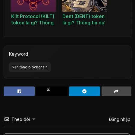
Kilt Protocol (KILT)
Dent (DENT) token
token là gì? Thông
là gì? Thông tin dự
tin dự án KILT coin
án DENT coin
Keyword
Nền tảng blockchain
Theo dõi
Đăng nhập