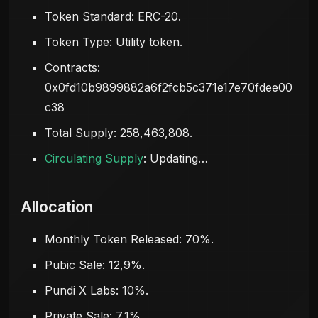
Token Standard: ERC-20.
Token Type: Utility token.
Contracts:
0x0fd10b9899882a6f2fcb5c371e17e70fdee00
c38
Total Supply: 258,463,808.
Circulating Supply
: Updating…
Allocation
Monthly Token Released: 70%.
Pubic Sale: 12,9%.
Pundi X Labs: 10%.
Private Sale: 7,1%.