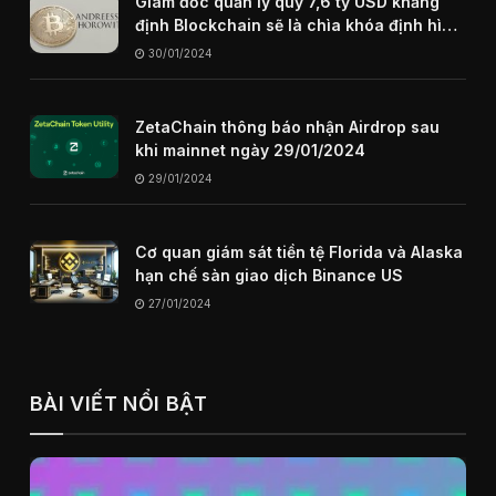
Giám đốc quản lý quỹ 7,6 tỷ USD khẳng
định Blockchain sẽ là chìa khóa định hình
internet trong tương lai
30/01/2024
ZetaChain thông báo nhận Airdrop sau
khi mainnet ngày 29/01/2024
29/01/2024
Cơ quan giám sát tiền tệ Florida và Alaska
hạn chế sàn giao dịch Binance US
27/01/2024
BÀI VIẾT NỔI BẬT