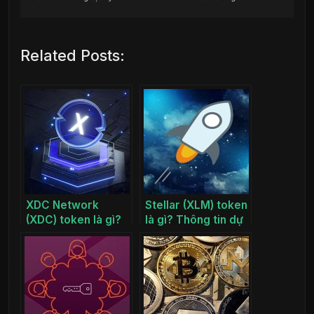
Related Posts:
XDC Network
Stellar (XLM) token
(XDC) token là gì?
là gì? Thông tin dự
Thông tin dự án
án XLM coin
XDC coin