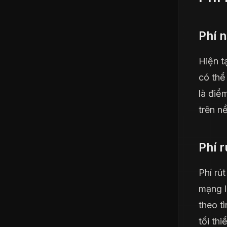
Phí n
Hiện t
có thể
là điể
trên n
Phí r
Phí rú
mạng l
theo t
tối thi