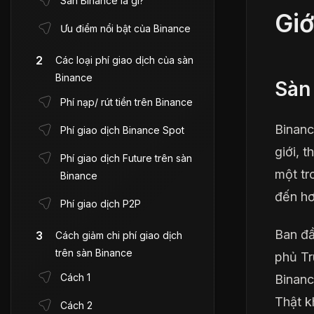
Sàn Binance là gì?
Giớ
Ưu điểm nổi bật của Binance
Các loại phí giao dịch của sàn
Binance
Sàn 
Phí nạp/ rút tiền trên Binance
Binanc
Phí giao dịch Binance Spot
giới, 
Phí giao dịch Future trên sàn
một tr
Binance
đến hơ
Phí giao dịch P2P
Ban đầ
Cách giảm chi phí giao dịch
trên sàn Binance
phủ Tr
Cách 1
Binanc
Thật k
Cách 2