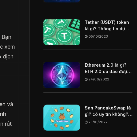
Tether (USDT) token
là gì? Thông tin dự án
USDT coin
. Bạn
05/10/2023
ợc xem
o dịch
Ethereum 2.0 là gì?
ETH 2.0 có đào được
không? Tìm hiểu chi
24/06/2022
tiết về ETH 2.0
ken và
Sàn PancakeSwap là
ỉnh
gì? có uy tín không?
Hướng dẫn cách mua
25/10/2022
n rút
token trên sàn
PancakeSwap