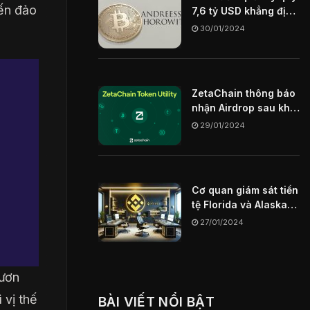
đến đảo
7,6 tỷ USD khẳng định
Blockchain sẽ là chìa
30/01/2024
khóa định hình
internet trong tương
lai
ZetaChain thông báo
nhận Airdrop sau khi
mainnet ngày
29/01/2024
29/01/2024
Cơ quan giám sát tiền
tệ Florida và Alaska
hạn chế sàn giao dịch
27/01/2024
Binance US
vươn
 vị thế
BÀI VIẾT NỔI BẬT