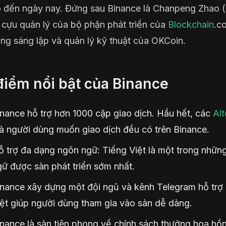
 đến ngày nay. Đứng sau Binance là Chanpeng Zhao (
 cựu quản lý của bộ phận phát triển của
Blockchain
.c
ng sáng lập và quản lý kỹ thuật của OKCoin.
điểm nổi bật của Binance
nance hỗ trợ hơn 1000 cặp giao dịch. Hầu hết, các
Alt
à người dùng muốn giao dịch đều có trên Binance.
ỗ trợ đa dạng ngôn ngữ: Tiếng Việt là một trong nhữn
ữ được sàn phát triển sớm nhất.
inance xây dựng một đội ngũ và kênh Telegram hỗ trợ
ệt giúp người dùng tham gia vào sàn dễ dàng.
nance là sàn tiên phong về chính sách thưởng hoa hồn