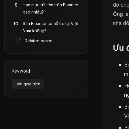
đó cho
Hạn mức rút tiền trên Binance
bao nhiêu?
Ông là
nhà đồ
Sàn Binance có hỗ trợ tại Việt
Nam không?
Related posts:
Ưu 
Bi
Keyword
m
Sàn giao dịch
H
ng
B
Vi
Bi