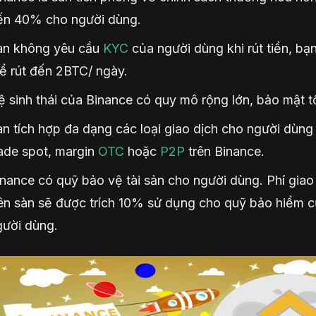
ến 40% cho người dùng.
àn không yêu cầu
KYC
của người dùng khi rút tiền, bạ
ể rút đến 2BTC/ ngày.
 sinh thái của Binance có quy mô rộng lớn, bảo mật tố
n tích hợp đa dạng các loại giao dịch cho người dùng
ade spot, margin
OTC
hoặc
P2P
trên Binance.
nance có quỹ bảo vệ tài sản cho người dùng. Phí giao
rên sàn sẽ được trích 10% sử dụng cho quỹ bảo hiểm 
gười dùng.