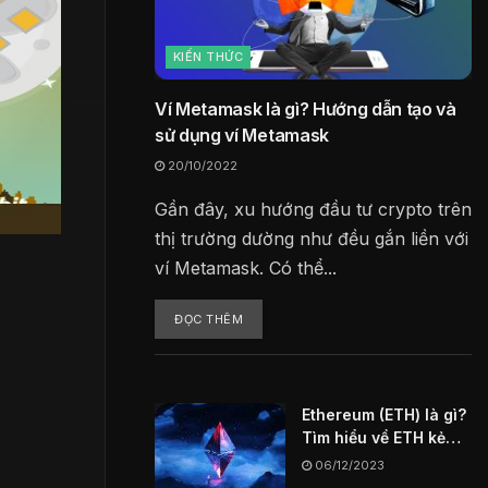
KIẾN THỨC
Ví Metamask là gì? Hướng dẫn tạo và
sử dụng ví Metamask
20/10/2022
Gần đây, xu hướng đầu tư crypto trên
thị trường dường như đều gắn liền với
ví Metamask. Có thể...
ĐỌC THÊM
Ethereum (ETH) là gì?
Tìm hiểu về ETH kẻ
thách thức vĩ đại
06/12/2023