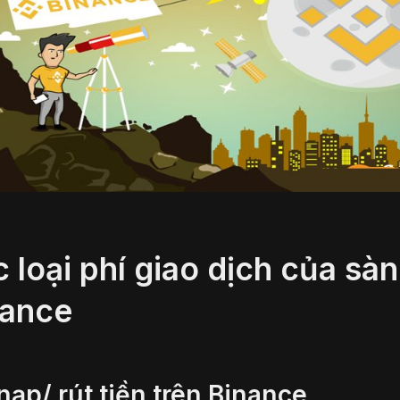
 loại phí giao dịch của sàn
nance
nạp/ rút tiền trên Binance