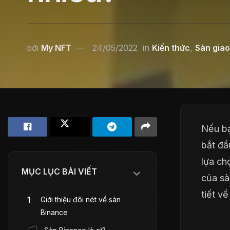
bởi
My NFT
24/05/2022
in
Kiến thức
,
Sàn giao
Nếu bạ
bắt đầ
lựa ch
MỤC LỤC BÀI VIẾT
của sà
tiết v
Giới thiệu đôi nét về sàn
Binance