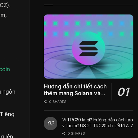
CZ).
om,
coin
Hướng dẫn chi tiết cách
g ngôn
thêm mạng Solana vào
ví Metamask
0 SHARES
 Tiếng
Ví TRC20 là gì? Hướng dẫn cách tạo
ví lưu trữ USDT TRC20 chi tiết từ A-Z
0 SHARES
g lên