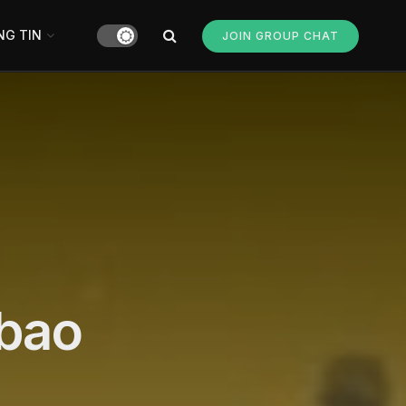
G TIN
JOIN GROUP CHAT
 bao