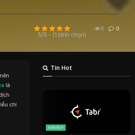
0
0
5/5 - (1 bình chọn)
Tin Hot
 nên
ce
là
dịch
iểu chi
AIRDROP