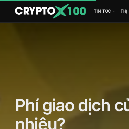
TIN TỨC
THỊ
Phí giao dịch c
nhiêu?