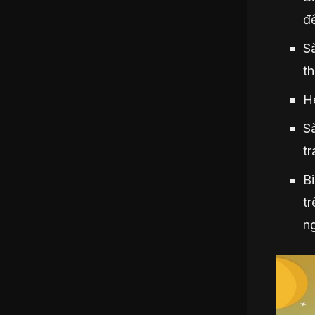
đ
S
th
Hệ
Sà
tr
Bi
t
n