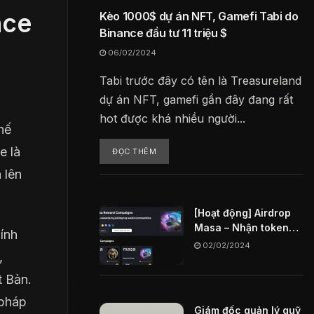
nce
Kèo 1000$ dự án NFT, Gamefi Tabi do
Binance đầu tư 11 triệu $
06/02/2024
Tabi trước đây có tên là Treasureland
dự án NFT, gamefi gần đây đang rất
hot được khá nhiều người...
thế
e là
ĐỌC THÊM
 lên
[Hoạt động] Airdrop
Masa – Nhận token
ính
MASA miễn phí
02/02/2024
,
 Bản.
 pháp
Giám đốc quản lý quỹ