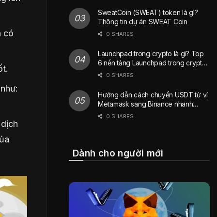
SweatCoin (SWEAT) token là gì?
Thông tin dự án SWEAT Coin
n có
0 SHARES
Launchpad trong crypto là gì? Top
6 nền tảng Launchpad trong crypto
t.
phổ biến nhất hiện nay
0 SHARES
 như:
Hướng dẫn cách chuyển USDT từ ví
Metamask sang Binance nhanh
chóng
0 SHARES
 dịch
của
Dành cho người mới