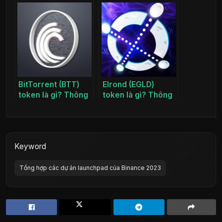
tin dự án MATIC
Thông tin dự án
coin
BETA coin
BitTorrent (BTT)
Elrond (EGLD)
token là gì? Thông
token là gì? Thông
tin dự án BTT coin
tin dự án EGLD coin
Keyword
Tổng hợp các dự án launchpad của Binance 2023