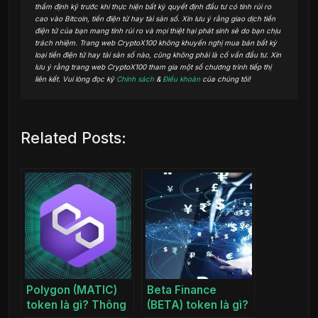
thẩm định kỹ trước khi thực hiện bất kỳ quyết định đầu tư có tính rủi ro
cao vào Bitcoin, tiền điện tử hay tài sản số. Xin lưu ý rằng giao dịch tiền
điện tử của bạn mang tính rủi ro và mọi thiệt hại phát sinh sẽ do bạn chịu
trách nhiệm. Trang web CryptoX100 không khuyến nghị mua bán bất kỳ
loại tiền điện tử hay tài sản số nào, cũng không phải là cố vấn đầu tư. Xin
lưu ý rằng trang web CryptoX100 tham gia một số chương trình tiếp thị
liên kết. Vui lòng đọc kỹ
Chính sách
&
Điều khoản
của chúng tôi!
Related Posts:
Polygon (MATIC)
Beta Finance
token là gì? Thông
(BETA) token là gì?