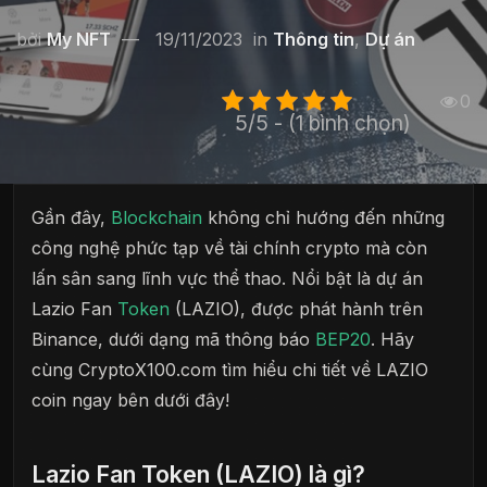
bởi
My NFT
19/11/2023
in
Thông tin
,
Dự án
0
5/5 - (1 bình chọn)
Gần đây,
Blockchain
không chỉ hướng đến những
công nghệ phức tạp về tài chính crypto mà còn
lấn sân sang lĩnh vực thể thao. Nổi bật là dự án
Lazio Fan
Token
(LAZIO), được phát hành trên
Binance, dưới dạng mã thông báo
BEP20
. Hãy
cùng CryptoX100.com tìm hiểu chi tiết về LAZIO
coin ngay bên dưới đây!
Lazio Fan Token (LAZIO) là gì?