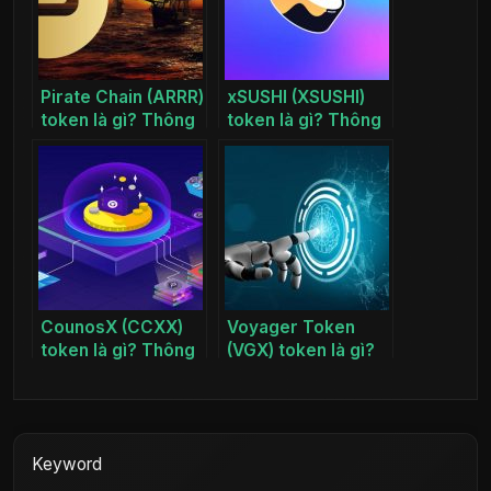
Pirate Chain (ARRR)
xSUSHI (XSUSHI)
token là gì? Thông
token là gì? Thông
tin dự án ARRR coin
tin dự án XSUSHI
coin
CounosX (CCXX)
Voyager Token
token là gì? Thông
(VGX) token là gì?
tin dự án CCXX
Thông tin dự án
coin
VGX coin
Keyword