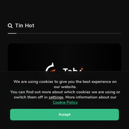
Tin Hot
We are using cookies to give you the best experience on
our website.
You can find out more about which cookies we are using or
AIRDROP
switch them off in
settings
. More information about our
Cookie Policy
Kèo 1000$ dự án NFT, Gamefi Tabi do Binance đầu tư 11
triệu $
Accept
06/02/2024