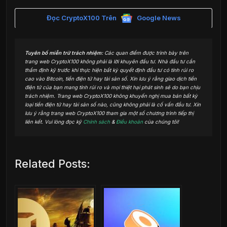
Đọc CryptoX100 Trên
Google News
Tuyên bố miễn trừ trách nhiệm:
Các quan điểm được trình bày trên
trang web CryptoX100 không phải là lời khuyên đầu tư. Nhà đầu tư cần
thẩm định kỹ trước khi thực hiện bất kỳ quyết định đầu tư có tính rủi ro
cao vào Bitcoin, tiền điện tử hay tài sản số. Xin lưu ý rằng giao dịch tiền
điện tử của bạn mang tính rủi ro và mọi thiệt hại phát sinh sẽ do bạn chịu
trách nhiệm. Trang web CryptoX100 không khuyến nghị mua bán bất kỳ
loại tiền điện tử hay tài sản số nào, cũng không phải là cố vấn đầu tư. Xin
lưu ý rằng trang web CryptoX100 tham gia một số chương trình tiếp thị
liên kết. Vui lòng đọc kỹ
Chính sách
&
Điều khoản
của chúng tôi!
Related Posts: