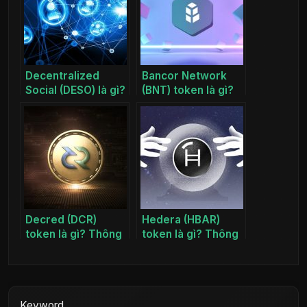
Decentralized
Bancor Network
Social (DESO) là gì?
(BNT) token là gì?
Tìm hiểu chi tiết về
Thông tin dự án
DESO coin
BNT coin
Decred (DCR)
Hedera (HBAR)
token là gì? Thông
token là gì? Thông
tin dự án DCR coin
tin dự án HBAR coin
Keyword