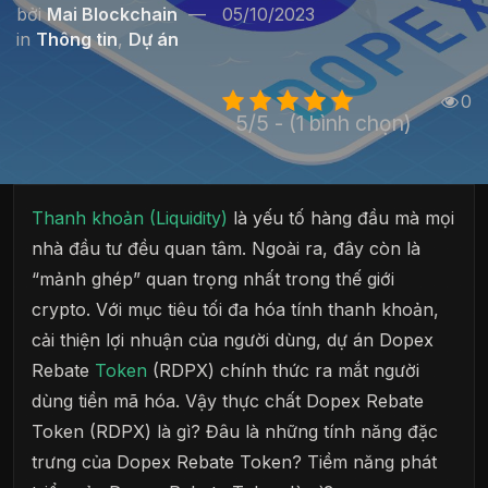
bởi
Mai Blockchain
05/10/2023
in
Thông tin
,
Dự án
0
5/5 - (1 bình chọn)
Thanh khoản (Liquidity)
là yếu tố hàng đầu mà mọi
nhà đầu tư đều quan tâm. Ngoài ra, đây còn là
“mảnh ghép” quan trọng nhất trong thế giới
crypto. Với mục tiêu tối đa hóa tính thanh khoản,
cải thiện lợi nhuận của người dùng, dự án Dopex
Rebate
Token
(RDPX) chính thức ra mắt người
dùng tiền mã hóa. Vậy thực chất Dopex Rebate
Token (RDPX) là gì? Đâu là những tính năng đặc
trưng của Dopex Rebate Token? Tiềm năng phát