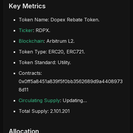
Key Metrics
Token Name: Dopex Rebate Token.
Ticker
: RDPX.
Blockchain
: Arbitrum L2.
Token Type: ERC20, ERC721.
Token Standard: Utility.
Contracts:
0x0ff5a8451a839f5f0bb3562689d9a4408973
8d11
Circulating Supply
: Updating…
Total Supply: 2.101.201
Allocation