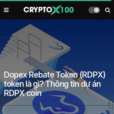
Dopex Rebate Token (RDPX)
token là gì? Thông tin dự án
RDPX coin