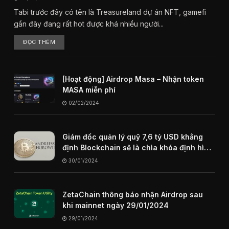
Tabi trước đây có tên là Treasureland dự án NFT, gamefi
gần đây đang rất hot được khá nhiều người...
ĐỌC THÊM
[Hoạt động] Airdrop Masa – Nhận token
MASA miễn phí
02/02/2024
Giám đốc quản lý quỹ 7,6 tỷ USD khẳng
định Blockchain sẽ là chìa khóa định hình
internet trong tương lai
30/01/2024
ZetaChain thông báo nhận Airdrop sau
khi mainnet ngày 29/01/2024
29/01/2024