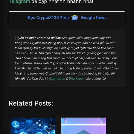
Telegram
để cập nhật tin nhanh nhất!
Đọc CryptoX100 Trên
Google News
Tuyên bố miễn trừ trách nhiệm:
Các quan điểm được trình bày trên
trang web CryptoX100 không phải là lời khuyên đầu tư. Nhà đầu tư cần
thẩm định kỹ trước khi thực hiện bất kỳ quyết định đầu tư có tính rủi ro
cao vào Bitcoin, tiền điện tử hay tài sản số. Xin lưu ý rằng giao dịch tiền
điện tử của bạn mang tính rủi ro và mọi thiệt hại phát sinh sẽ do bạn chịu
trách nhiệm. Trang web CryptoX100 không khuyến nghị mua bán bất kỳ
loại tiền điện tử hay tài sản số nào, cũng không phải là cố vấn đầu tư. Xin
lưu ý rằng trang web CryptoX100 tham gia một số chương trình tiếp thị
liên kết. Vui lòng đọc kỹ
Chính sách
&
Điều khoản
của chúng tôi!
Related Posts: