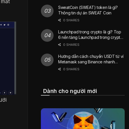
 mắt
SweatCoin (SWEAT) token là gì?
Thông tin dự án SWEAT Coin
0 SHARES
Launchpad trong crypto là gì? Top
6 nền tảng Launchpad trong crypto
phổ biến nhất hiện nay
0 SHARES
Hướng dẫn cách chuyển USDT từ ví
Metamask sang Binance nhanh
chóng
0 SHARES
Dành cho người mới
ưới