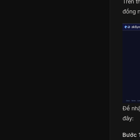
Trên t
đồng n
Để nh
đây:
Bước 