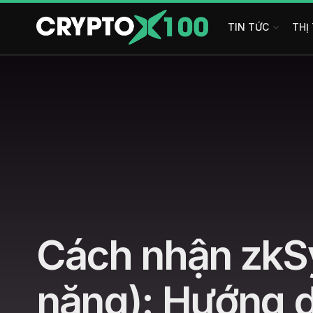
TIN TỨC
THỊ
Cách nhận zkSy
năng): Hướng d