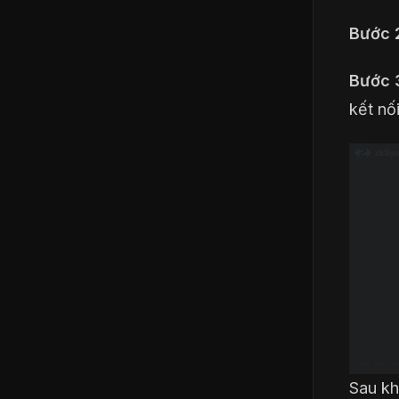
Bước 
Bước 
kết nố
Sau kh