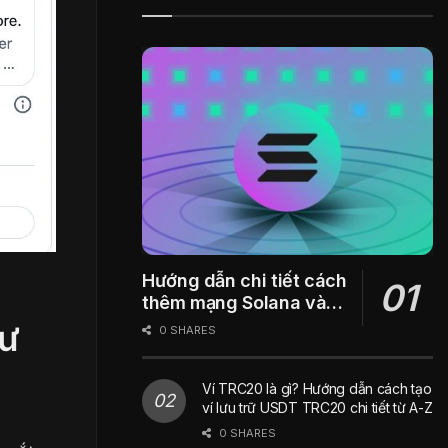
Hướng dẫn chi tiết cách
thêm mạng Solana vào
ví Metamask
hư
0 SHARES
Ví TRC20 là gì? Hướng dẫn cách tạo
ví lưu trữ USDT TRC20 chi tiết từ A-Z
0 SHARES