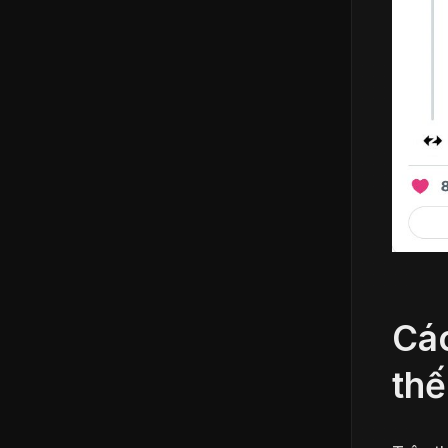
Cá
thế