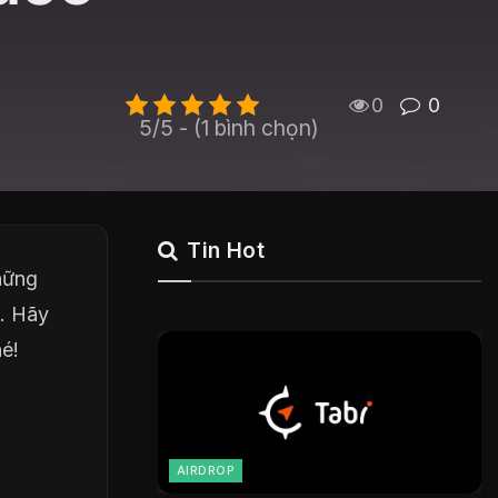
0
0
5/5 - (1 bình chọn)
Tin Hot
hững
i. Hãy
é!
AIRDROP