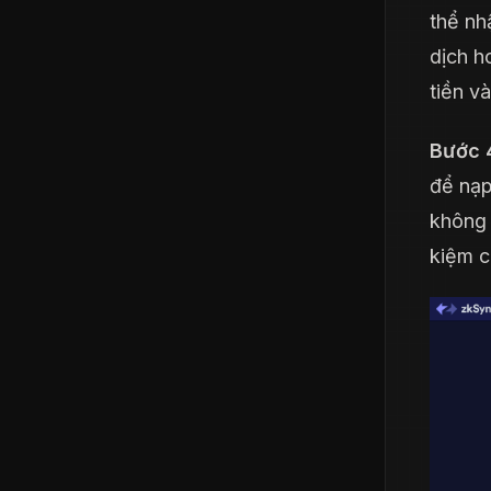
thể nh
dịch h
tiền v
Bước 
để nạp
không 
kiệm c