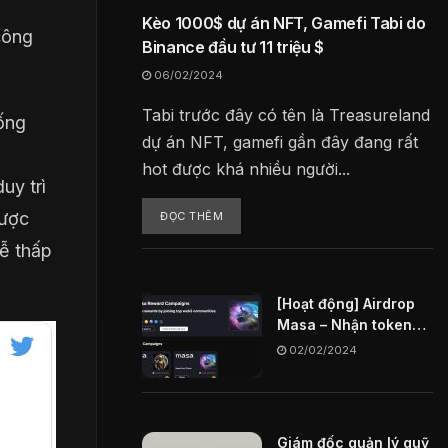
Kèo 1000$ dự án NFT, Gamefi Tabi do
công
Binance đầu tư 11 triệu $
06/02/2024
Tabi trước đây có tên là Treasureland
hống
dự án NFT, gamefi gần đây đang rất
hot được khá nhiều người...
uy trì
được
ĐỌC THÊM
rễ thấp
[Hoạt động] Airdrop
Masa – Nhận token
MASA miễn phí
02/02/2024
Giám đốc quản lý quỹ