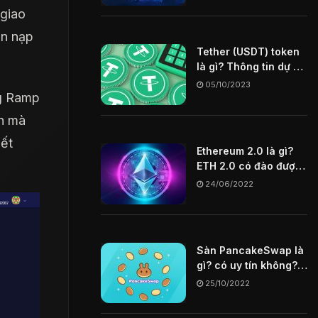
 giao
ần nạp
Tether (USDT) token
là gì? Thông tin dự án
USDT coin
05/10/2023
ng Ramp
nh mà
iết
Ethereum 2.0 là gì?
.
ETH 2.0 có đào được
không? Tìm hiểu chi
24/06/2022
tiết về ETH 2.0
Sàn PancakeSwap là
gì? có uy tín không?
Hướng dẫn cách mua
25/10/2022
token trên sàn
PancakeSwap