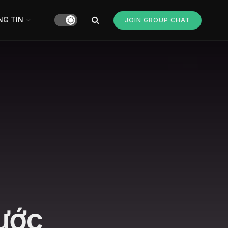
G TIN
JOIN GROUP CHAT
bước