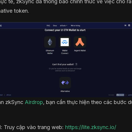
hực tế, zkSync đã thông báo chính thức về việc cho ra
ative token.
ận zkSync
Airdrop
, bạn cần thực hiện theo các bước d
1
: Truy cập vào trang web:
https://lite.zksync.io/