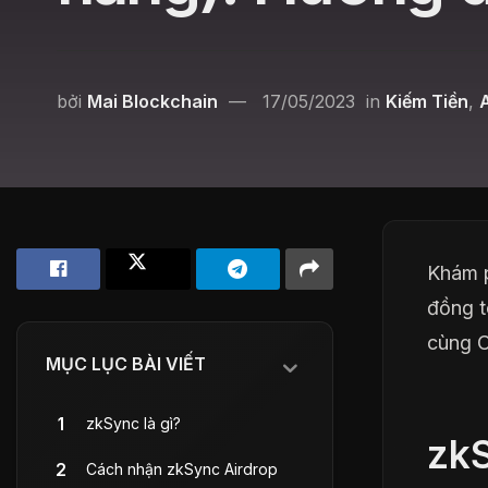
bởi
Mai Blockchain
17/05/2023
in
Kiếm Tiền
,
Khám p
đồng t
cùng C
MỤC LỤC BÀI VIẾT
zkSync là gì?
zkS
Cách nhận zkSync Airdrop