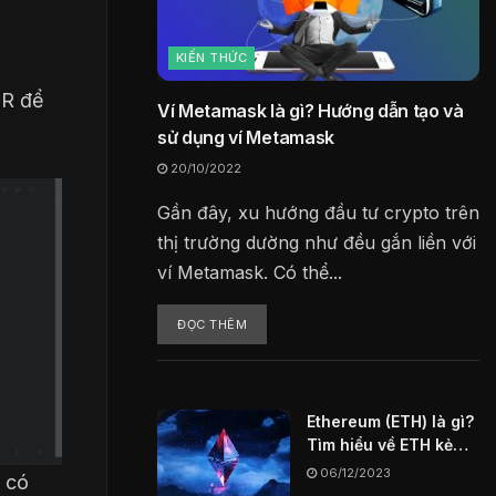
KIẾN THỨC
QR để
Ví Metamask là gì? Hướng dẫn tạo và
sử dụng ví Metamask
20/10/2022
Gần đây, xu hướng đầu tư crypto trên
thị trường dường như đều gắn liền với
ví Metamask. Có thể...
ĐỌC THÊM
Ethereum (ETH) là gì?
Tìm hiểu về ETH kẻ
thách thức vĩ đại
06/12/2023
ỉ có