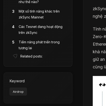
như thế nào?
zkSyn
Một số tính năng khác trên
nghệ z
zkSync Mainnet
Các Tesnet đang hoạt động
Tính n
trên zkSync
Zero-K
Tiềm năng phát triển trong
Ethere
tương lai
khả nă
Related posts:
giữ an
cũng l
Keyword
Airdrop