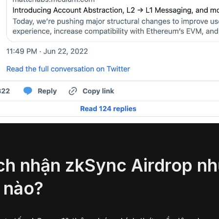
ch nhận zkSync Airdrop n
 nào?