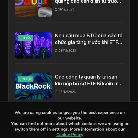
quảng cáo tiền điện tử trước
khả năng phê duyệt ETF
11/12/2023
Bitcoin
Nhu cầu mua BTC của các tổ
TIN TỨC
chức gia tăng trước khi ETF
Bitcoin được phê duyệt?
08/12/2023
Các công ty quản lý tài sản
TIN TỨC
lớn nộp hồ sơ ETF Bitcoin mới
cho SEC
05/12/2023
We are using cookies to give you the best experience on
our website.
You can find out more about which cookies we are using or
switch them off in
settings
. More information about our
About
Contact
Privacy Policy
Terms Of Use
Cookie Policy
Telegram Chat
Bitcoin là gì
Ethereum là gì