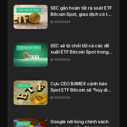
SEC gần hoàn tất rà soát ETF
TIN TỨC VỀ ETFS
Bitcoin Spot, giao dịch có thể
diễn ra trong tuần tới
05/01/2024
SEC sẽ từ chối tất cả các đề
TIN TỨC VỀ ETFS
xuất ETF Bitcoin Spot trong
tháng 1
05/01/2024
Cựu CEO BitMEX cảnh báo
TIN TỨC
Spot ETF Bitcoin sẽ “hủy diệt
hoàn toàn” Bitcoin
05/01/2024
Google nới lỏng chính sách
TIN TỨC