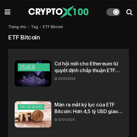
Trang chủ
Tag
ETF Bitcoin
ETF Bitcoin
Cơ hội mới cho Ethereum từ
TIN TỨC VỀ
ETHEREUM
quyết định chấp thuận ETF
Bitcoin Spot
23/01/2024
Màn ra mắt kỷ lục của ETF
TIN TỨC VỀ ETFS
Bitcoin: Hơn 4,5 tỷ USD giao
dịch trong ngày đầu
12/01/2024