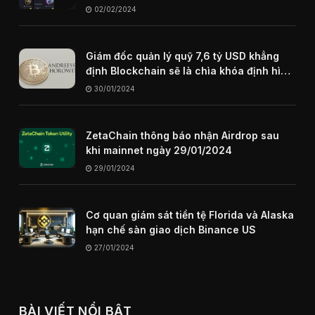
02/02/2024
Giám đốc quản lý quỹ 7,6 tỷ USD khẳng
định Blockchain sẽ là chìa khóa định hình
internet trong tương lai
30/01/2024
ZetaChain thông báo nhận Airdrop sau
khi mainnet ngày 29/01/2024
29/01/2024
Cơ quan giám sát tiền tệ Florida và Alaska
hạn chế sàn giao dịch Binance US
27/01/2024
BÀI VIẾT NỔI BẬT