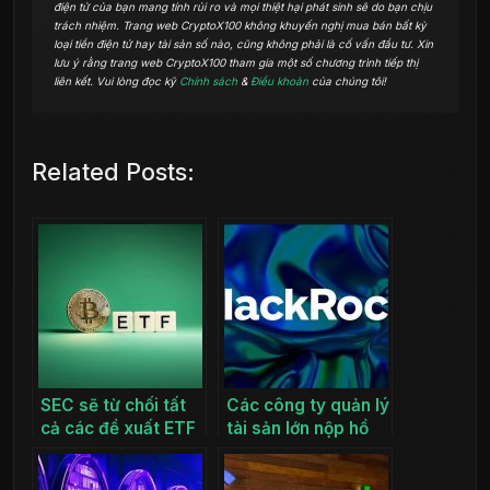
điện tử của bạn mang tính rủi ro và mọi thiệt hại phát sinh sẽ do bạn chịu
trách nhiệm. Trang web CryptoX100 không khuyến nghị mua bán bất kỳ
loại tiền điện tử hay tài sản số nào, cũng không phải là cố vấn đầu tư. Xin
lưu ý rằng trang web CryptoX100 tham gia một số chương trình tiếp thị
liên kết. Vui lòng đọc kỹ
Chính sách
&
Điều khoản
của chúng tôi!
Related Posts:
SEC sẽ từ chối tất
Các công ty quản lý
cả các đề xuất ETF
tài sản lớn nộp hồ
Bitcoin Spot trong
sơ ETF Bitcoin mới
tháng 1
cho SEC