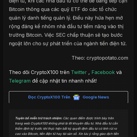
điện tử, khi các nhà đầu tư có thể dễ dàng tiếp cận
Bitcoin thông qua các quỹ ETF do các tổ chức
quản lý danh tiếng quản lý. Điều này hứa hẹn mở
rộng đáng kể nhóm nhà đầu tư tiềm năng vào thị
trường Bitcoin. Việc SEC chấp thuận sẽ tạo bước
ngoặt lớn cho sự phát triển của ngành tiền điện tử.
Theo: cryptopotato.com
Theo dõi CryptoX100 trên
Twitter
,
Facebook
và
Telegram
để cập nhật tin nhanh nhất!
Đọc CryptoX100 Trên
Google News
Tuyên bố miễn trừ trách nhiệm:
Các quan điểm được trình bày trên
trang web CryptoX100 không phải là lời khuyên đầu tư. Nhà đầu tư cần
thẩm định kỹ trước khi thực hiện bất kỳ quyết định đầu tư có tính rủi ro
cao vào Bitcoin, tiền điện tử hay tài sản số. Xin lưu ý rằng giao dịch tiền