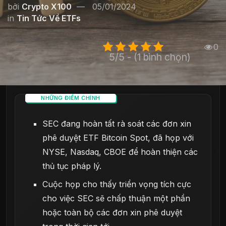
bởi
Crypto X100
05/01/2024
in
Tin Tức Về ETFs
0
5/5 - (1 bình chọn)
NHỮNG ĐIỂM CHÍNH
SEC đang hoàn tất rà soát các đơn xin
phê duyệt ETF Bitcoin Spot, đã họp với
NYSE, Nasdaq, CBOE để hoàn thiện các
thủ tục pháp lý.
Cuộc họp cho thấy triển vọng tích cực
cho việc SEC sẽ chấp thuận một phần
hoặc toàn bộ các đơn xin phê duyệt