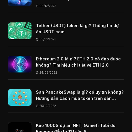
06/12/2023
Tether (USDT) token là gì? Thông tin dự
án USDT coin
05/10/2023
Ethereum 2.0 là gì? ETH 2.0 có đào được
không? Tìm hiểu chi tiết về ETH 2.0
24/06/2022
Sàn PancakeSwap là gì? có uy tín không?
Hướng dẫn cách mua token trên sàn
PancakeSwap
25/10/2022
Kèo 1000$ dự án NFT, Gamefi Tabi do
Binance đầu tư 11 triệu $