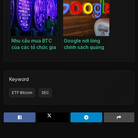
Nhu cầu mua BTC
Google nới lỏng
của các tổ chức gia
chính sách quảng
tăng trước khi ETF
cáo tiền điện tử
Bitcoin được phê
trước khả năng phê
duyệt?
duyệt ETF Bitcoin
Keyword
ETF Bitcoin
SEC