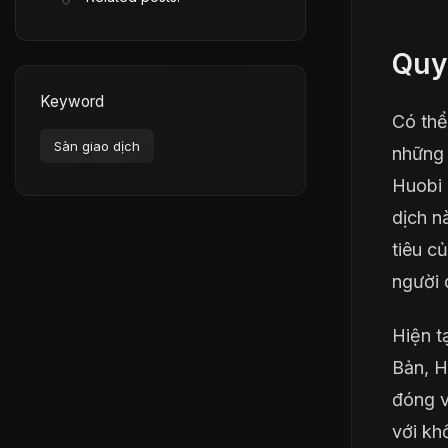
Quy
Keyword
Có thể
Sàn giao dịch
những 
Huobi 
dịch n
tiêu c
người 
Hiện t
Bản, H
đóng v
với kh