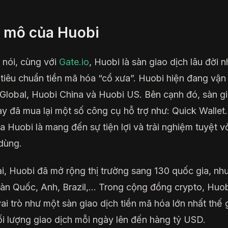
 mô của Huobi
 nói, cùng với
Gate.io
, Huobi là sàn giao dịch lâu đời n
tiêu chuẩn tiền mã hóa “cổ xưa”. Huobi hiện đang vận
Global, Huobi China và Huobi US. Bên cạnh đó, sàn g
ày đã mua lại một số công cụ hỗ trợ như: Quick Wallet
ủa Huobi là mang đến sự tiện lợi và trải nghiệm tuyệt v
dùng.
ại, Huobi đã mở rộng thị trường sang 130 quốc gia, nh
àn Quốc, Anh, Brazil,… Trong cộng đồng crypto, Huo
ai trò như một sàn giao dịch tiền mã hóa lớn nhất thế g
ối lượng giao dịch mỗi ngày lên đến hàng tỷ USD.