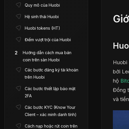
Quy mô của Huobi
Giớ
Hệ sinh thái Huobi
Huobi tokens (HT)
Điểm vượt trội của Huobi
Huob
Hướng dẫn cách mua bán
coin trên sàn Huobi
Huobi 
Các bước đăng ký tài khoản
bởi Le
trên Huobi
hộ
Bit
Các bước thiết lập bảo mật
Đồng t
2FA
và tiề
Các bước KYC (Know Your
Client – xác minh danh tính)
Cách nạp hoặc rút coin trên