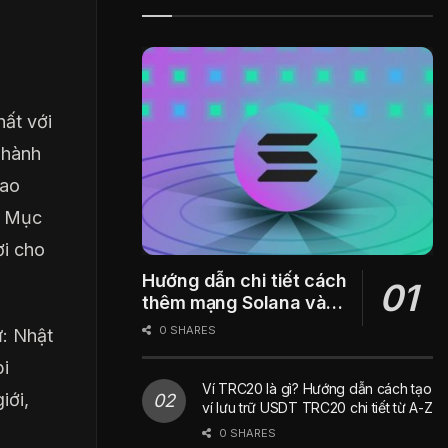
hất với
 hành
iao
. Mục
ời cho
Hướng dẫn chi tiết cách
thêm mạng Solana vào
ví Metamask
0 SHARES
ư: Nhật
bi
Ví TRC20 là gì? Hướng dẫn cách tạo
iới,
ví lưu trữ USDT TRC20 chi tiết từ A-Z
0 SHARES