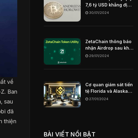
7,6 tỷ USD khẳng định
Blockchain sẽ là chìa
30/01/2024
khóa định hình
internet trong tương
lai
ZetaChain thông báo
nhận Airdrop sau khi
mainnet ngày
29/01/2024
29/01/2024
hất về
Cơ quan giám sát tiền
tệ Florida và Alaska
-Z. Ban
hạn chế sàn giao dịch
27/01/2024
, sau
Binance US
obi đã
n thiện
BÀI VIẾT NỔI BẬT