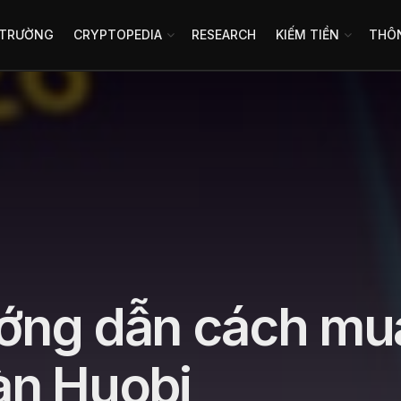
 TRƯỜNG
CRYPTOPEDIA
RESEARCH
KIẾM TIỀN
THÔN
ướng dẫn cách mu
sàn Huobi