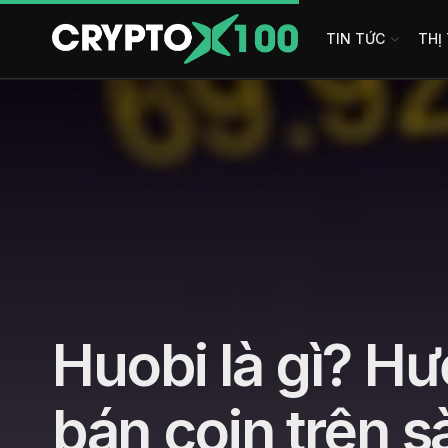
TIN TỨC
THỊ
Huobi là gì? H
bán coin trên 