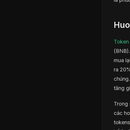
Huo
Token
(BNB).
mua lạ
ra 20%
chúng.
tăng gi
Trong 
các ho
tokens