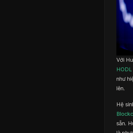
Với Hu
HODL
như hi
lên.
Hệ sin
Blockc
sẵn. H
là phư