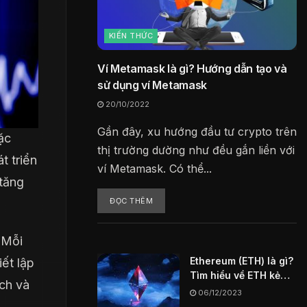
KIẾN THỨC
Ví Metamask là gì? Hướng dẫn tạo và
sử dụng ví Metamask
20/10/2022
Gần đây, xu hướng đầu tư crypto trên
ặc
thị trường dường như đều gắn liền với
t triển
ví Metamask. Có thể...
 tăng
ĐỌC THÊM
 Mỗi
Ethereum (ETH) là gì?
ết lập
Tìm hiểu về ETH kẻ
ch và
thách thức vĩ đại
06/12/2023