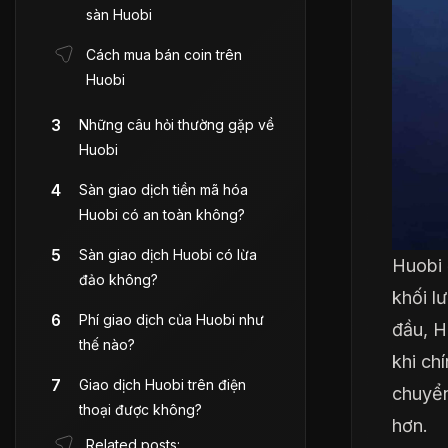
sàn Huobi
Cách mua bán coin trên
Huobi
Những câu hỏi thường gặp về
Huobi
Sàn giao dịch tiền mã hóa
Huobi có an toàn không?
Sàn giao dịch Huobi có lừa
Huobi 
đảo không?
khối l
Phí giao dịch của Huobi như
đầu, H
thế nào?
khi ch
Giao dịch Huobi trên điện
chuyển
thoại được không?
hơn.
Related posts: