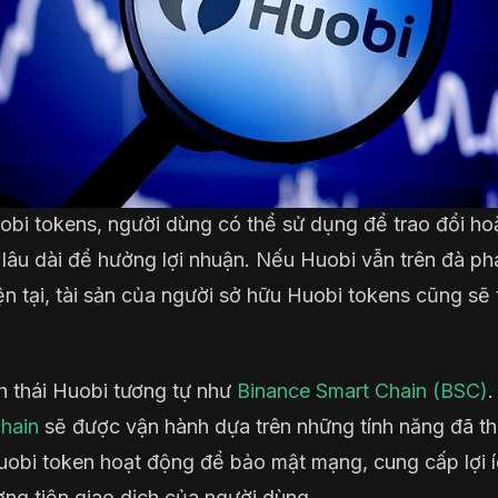
obi tokens, người dùng có thể sử dụng để trao đổi ho
lâu dài để hưởng lợi nhuận. Nếu Huobi vẫn trên đà phá
ện tại, tài sản của người sở hữu Huobi tokens cũng sẽ
h thái Huobi tương tự như
Binance Smart Chain (BSC)
.
hain
sẽ được vận hành dựa trên những tính năng đã thi
uobi token hoạt động để bảo mật mạng, cung cấp lợi í
ơng tiện giao dịch của người dùng.