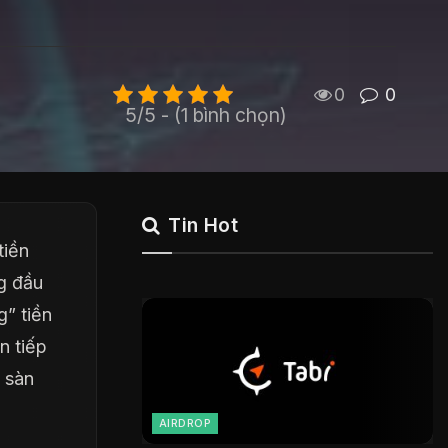
0
0
5/5 - (1 bình chọn)
Tin Hot
tiền
g đầu
” tiền
n tiếp
 sàn
AIRDROP