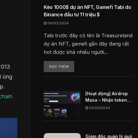
Kèo 1000$ dự án NFT, Gamefi Tabi do
Binance đầu tư 11 triệu $
06/02/2024
Tabi trước đây có tên là Treasureland
dự án NFT, gamefi gần đây đang rất
hot được khá nhiều người...
2013
ĐỌC THÊM
i ủng
p.
[Hoạt động] Airdrop
chain
Masa – Nhận token
MASA miễn phí
02/02/2024
Giám đốc quản lý quỹ