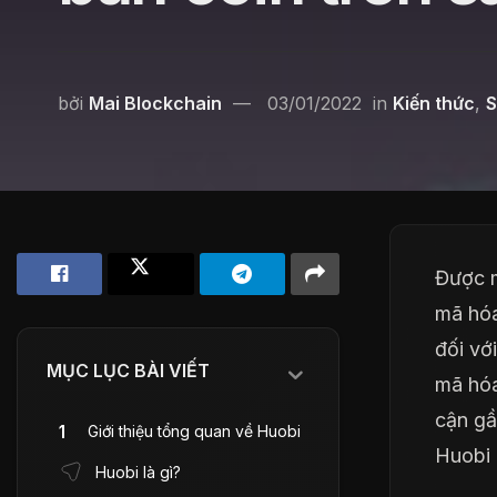
bởi
Mai Blockchain
03/01/2022
in
Kiến thức
,
S
Được m
mã hóa
đối vớ
MỤC LỤC BÀI VIẾT
mã hóa
cận gầ
Giới thiệu tổng quan về Huobi
Huobi 
Huobi là gì?