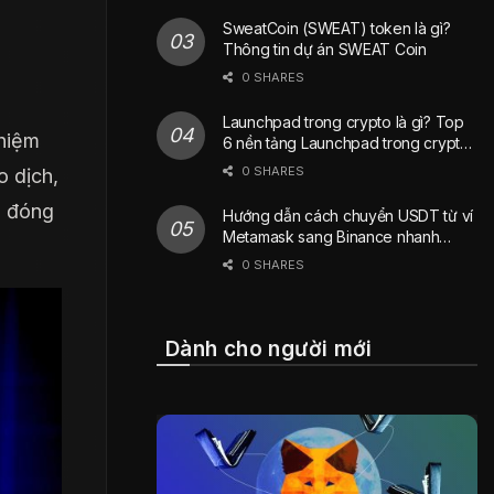
SweatCoin (SWEAT) token là gì?
Thông tin dự án SWEAT Coin
0 SHARES
Launchpad trong crypto là gì? Top
ghiệm
6 nền tảng Launchpad trong crypto
phổ biến nhất hiện nay
0 SHARES
o dịch,
ể đóng
Hướng dẫn cách chuyển USDT từ ví
Metamask sang Binance nhanh
chóng
0 SHARES
Dành cho người mới