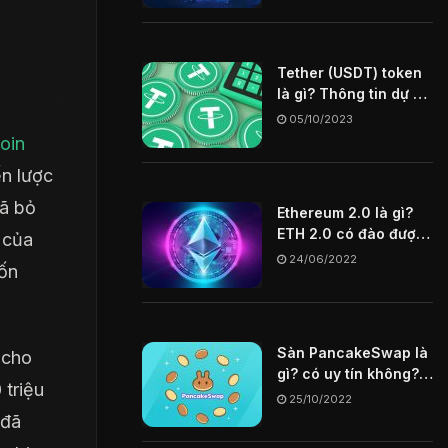
Tether (USDT) token
là gì? Thông tin dự án
USDT coin
05/10/2023
oin
n lược
đã bỏ
Ethereum 2.0 là gì?
ETH 2.0 có đào được
 của
không? Tìm hiểu chi
24/06/2022
ốn
tiết về ETH 2.0
Sàn PancakeSwap là
 cho
gì? có uy tín không?
 triệu
Hướng dẫn cách mua
25/10/2022
token trên sàn
 đã
PancakeSwap