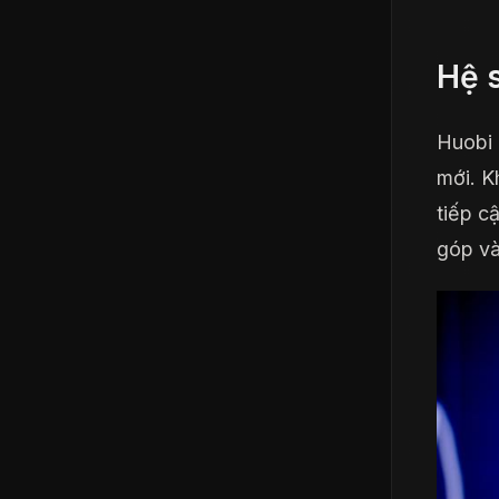
Hệ 
Huobi 
mới. K
tiếp c
góp và