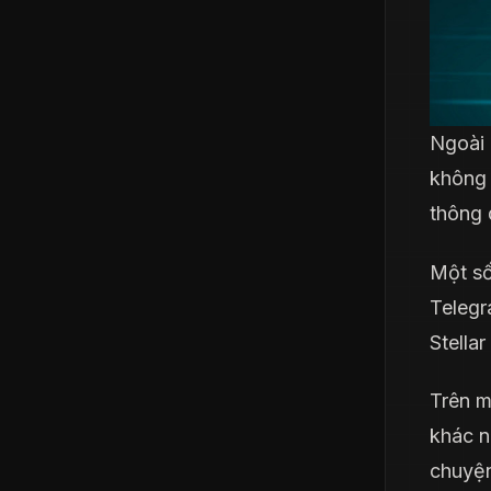
Ngoài 
không 
thông 
Một số
Telegr
Stella
Trên m
khác n
chuyện