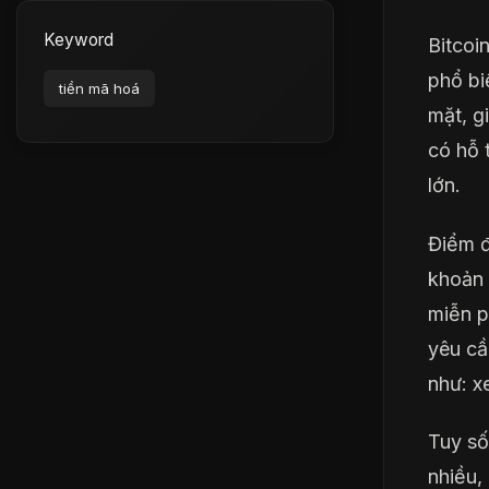
Keyword
Bitcoi
phổ bi
tiền mã hoá
mặt, g
có hỗ t
lớn.
Điểm đ
khoản 
miễn p
yêu cầ
như: x
Tuy số
nhiều,