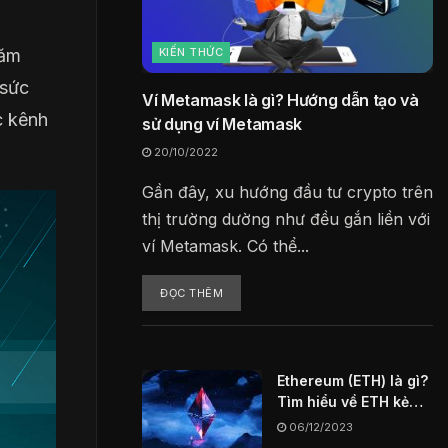
KIẾN THỨC
năm
 sức
Ví Metamask là gì? Hướng dẫn tạo và
c kênh
sử dụng ví Metamask
20/10/2022
Gần đây, xu hướng đầu tư crypto trên
thị trường dường như đều gắn liền với
ví Metamask. Có thể...
ĐỌC THÊM
Ethereum (ETH) là gì?
Tìm hiểu về ETH kẻ
thách thức vĩ đại
06/12/2023