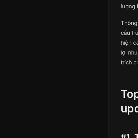
lượng 
Thông 
cấu tr
hiện c
lợi nh
trích 
Top
up
#1. 