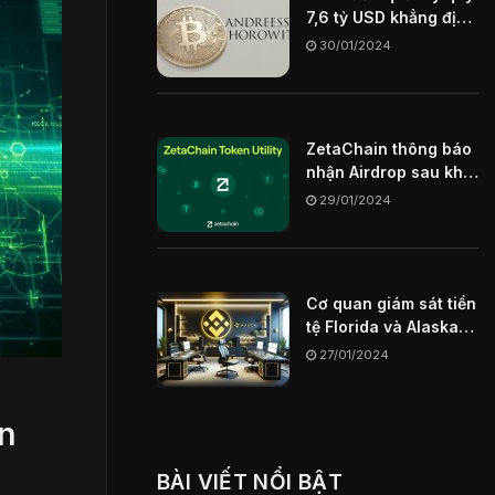
7,6 tỷ USD khẳng định
Blockchain sẽ là chìa
30/01/2024
khóa định hình
internet trong tương
lai
ZetaChain thông báo
nhận Airdrop sau khi
mainnet ngày
29/01/2024
29/01/2024
Cơ quan giám sát tiền
tệ Florida và Alaska
hạn chế sàn giao dịch
27/01/2024
Binance US
ễn
BÀI VIẾT NỔI BẬT