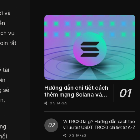
ời và
ền
ịch vụ
oin rất
 tài
in
Hướng dẫn chi tiết cách
g sẽ
thêm mạng Solana vào
n,
ví Metamask
0 SHARES
Ví TRC20 là gì? Hướng dẫn cách tạo
ông
ví lưu trữ USDT TRC20 chi tiết từ A-Z
0 SHARES
hối