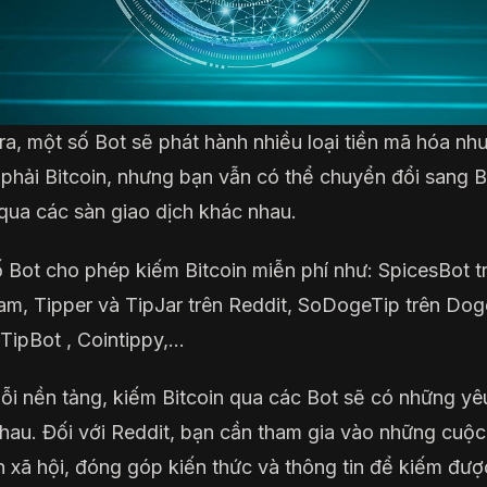
ra, một số Bot sẽ phát hành nhiều loại tiền mã hóa nh
phải Bitcoin, nhưng bạn vẫn có thể chuyển đổi sang 
qua các sàn giao dịch khác nhau.
 Bot cho phép kiếm Bitcoin miễn phí như: SpicesBot t
am, Tipper và TipJar trên Reddit, SoDogeTip trên Dog
r TipBot , Cointippy,…
ỗi nền tảng, kiếm Bitcoin qua các Bot sẽ có những yê
hau. Đối với Reddit, bạn cần tham gia vào những cuộc
 xã hội, đóng góp kiến thức và thông tin để kiếm đư