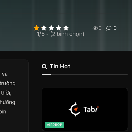
0
0
1/5 - (2 bình chọn)
Tin Hot
i và
 trường
thời,
 hướng
oin
AIRDROP