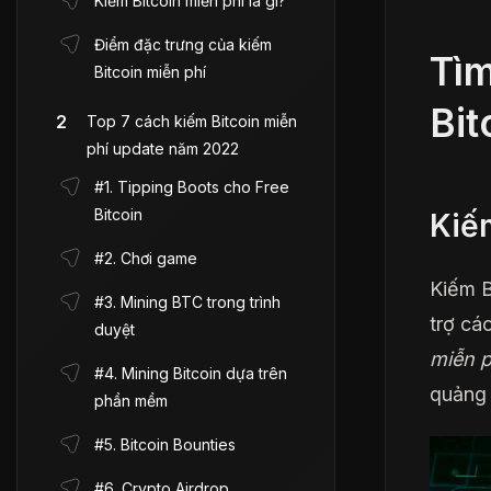
Kiếm Bitcoin miễn phí là gì?
Điểm đặc trưng của kiếm
Tìm
Bitcoin miễn phí
Bit
Top 7 cách kiếm Bitcoin miễn
phí update năm 2022
#1. Tipping Boots cho Free
Bitcoin
Kiếm
#2. Chơi game
Kiếm B
#3. Mining BTC trong trình
trợ cá
duyệt
miễn p
#4. Mining Bitcoin dựa trên
quảng 
phần mềm
#5. Bitcoin Bounties
#6. Crypto Airdrop