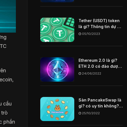
Tether (USDT) token
là gì? Thông tin dự án
USDT coin
05/10/2023
ưng
BTC
Ethereum 2.0 là gì?
ETH 2.0 có đào được
rên
không? Tìm hiểu chi
24/06/2022
tiết về ETH 2.0
ecoin,
Sàn PancakeSwap là
u cầu
gì? có uy tín không?
Hướng dẫn cách mua
 trò
25/10/2022
token trên sàn
ợc phần
PancakeSwap