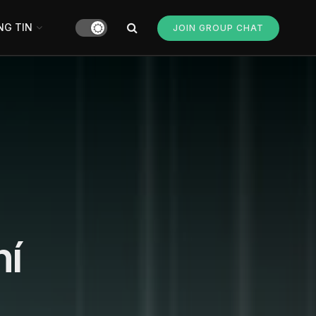
G TIN
JOIN GROUP CHAT
hí