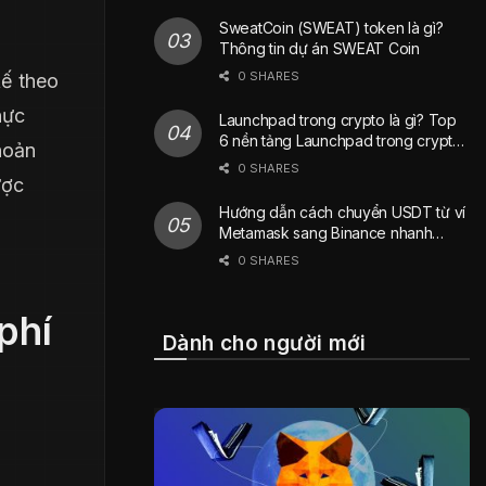
SweatCoin (SWEAT) token là gì?
Thông tin dự án SWEAT Coin
0 SHARES
kế theo
hực
Launchpad trong crypto là gì? Top
6 nền tảng Launchpad trong crypto
hoản
phổ biến nhất hiện nay
0 SHARES
ược
Hướng dẫn cách chuyển USDT từ ví
Metamask sang Binance nhanh
chóng
0 SHARES
phí
Dành cho người mới