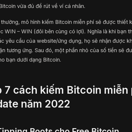
Bitcoin vừa đủ để rút về ví cá nhân.
thường, mô hình kiếm Bitcoin miễn phí sẽ được thiết 
úc WIN – WIN (đôi bên cùng có lợi). Nghĩa là khi bạn t
ác yêu cầu của website/ứng dụng, họ sẽ nhận được k
uận tương ứng. Sau đó, một phần nhỏ của số tiền sẽ đ
cho bạn dưới dạng Bitcoin.
 7 cách kiếm Bitcoin miễn 
date năm 2022
Tipping Boots cho Free Bitcoin