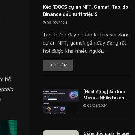
Kèo 1000$ dự án NFT, Gamefi Tabi do
Binance đầu tư 11 triệu $
m
06/02/2024
Tabi trước đây có tên là Treasureland
dự án NFT, gamefi gần đây đang rất
hot được khá nhiều người...
ĐỌC THÊM
ằm hỗ
tcoin
[Hoạt động] Airdrop
Masa – Nhận token
m
MASA miễn phí
02/02/2024
Giám đốc quản lý quỹ