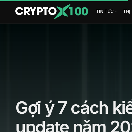
TIN TỨC
THỊ
Gợi ý 7 cách ki
update năm 2