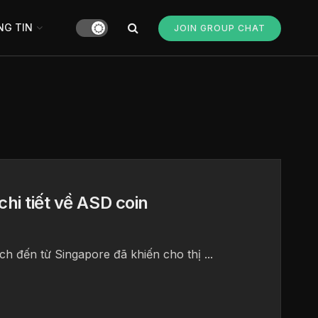
G TIN
JOIN GROUP CHAT
hi tiết về ASD coin
h đến từ Singapore đã khiến cho thị ...