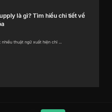
pply là gì? Tìm hiểu chi tiết về
óa
 nhiều thuật ngữ xuất hiện chỉ ...