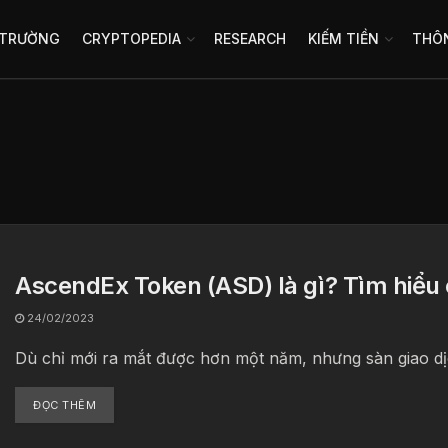
 TRƯỜNG
CRYPTOPEDIA
RESEARCH
KIẾM TIỀN
THÔN
AscendEx Token (ASD) là gì? Tìm hiểu c
24/02/2023
Dù chỉ mới ra mắt được hơn một năm, nhưng sàn giao dịc
ĐỌC THÊM