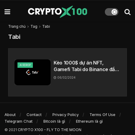
Trang chủ
Tag
Tabi
Tabi
Kèo 1000$ dự án NFT,
AIRDROP
Gamefi Tabi do Binance đầu
tư 11 triệu $
06/02/2024
About
Contact
Privacy Policy
Terms Of Use
Telegram Chat
Bitcoin là gì
Ethereum là gì
© 2021
CRYPTO X100 - FLY TO THE MOON