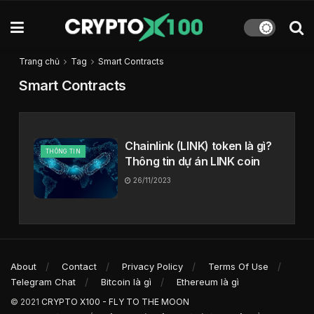
Trang chủ
Tag
Smart Contracts
Smart Contracts
Chainlink (LINK) token là gì?
THÔNG TIN
Thông tin dự án LINK coin
26/11/2023
About
Contact
Privacy Policy
Terms Of Use
Telegram Chat
Bitcoin là gì
Ethereum là gì
© 2021
CRYPTO X100 - FLY TO THE MOON