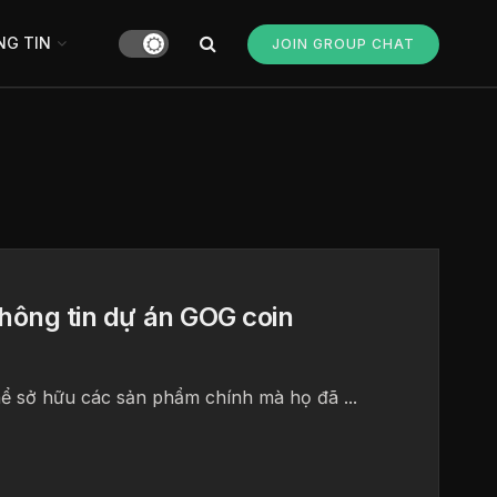
G TIN
JOIN GROUP CHAT
Thông tin dự án GOG coin
hể sở hữu các sản phẩm chính mà họ đã ...