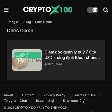
Trang chủ
Tag
Chris Dixon
Chris Dixon
Giám đốc quản lý quỹ 7,6 tỷ
TIN TỨC VỀ
ALTCOINS
USD khẳng định Blockchain
sẽ là chìa khóa định hình
30/01/2024
internet trong tương lai
About
Contact
Privacy Policy
Terms Of Use
Telegram Chat
Bitcoin là gì
Ethereum là gì
© 2021
CRYPTO X100 - FLY TO THE MOON