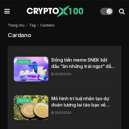
Trang chủ
Tag
Cardano
Cardano
Đồng tiền meme SNEK bắt
TIN TỨC
đầu “ăn những trái ngọt” đầu
tiên trên Cardano
05/01/2024
Mô hình trí tuệ nhân tạo dự
TIN TỨC
đoán tương lai táo bạo về
Cardano
05/01/2024