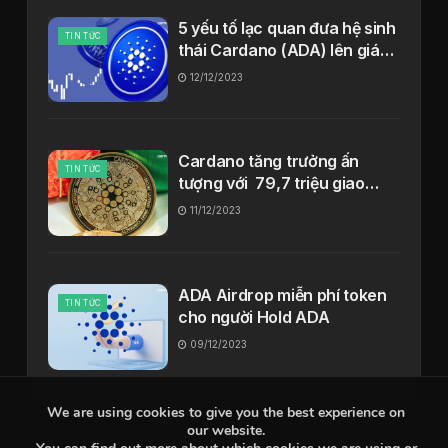
5 yếu tố lạc quan đưa hệ sinh
TIN TỨC
thái Cardano (ADA) lên giá
3$
12/12/2023
Cardano tăng trưởng ấn
TIN TỨC
tượng với 79,7 triệu giao
dịch, 1.307 dự án, 9,1 triệu
11/12/2023
token lưu hành
ADA Airdrop miễn phí token
TIN TỨC
cho người Hold ADA
09/12/2023
We are using cookies to give you the best experience on
our website.