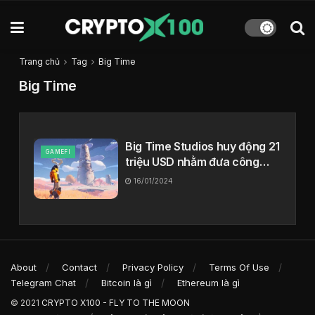
Trang chủ
Tag
Big Time
Big Time
Big Time Studios huy động 21
GAMEFI
triệu USD nhằm đưa công
nghệ NFT vào các tựa game
16/01/2024
chính thống
About
Contact
Privacy Policy
Terms Of Use
Telegram Chat
Bitcoin là gì
Ethereum là gì
© 2021
CRYPTO X100 - FLY TO THE MOON