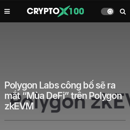
Polygon Labs công bố sẽ ra
mắt “Mùa DeFi” trên Polygon
zkEVM