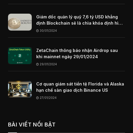
Giám đốc quản lý quỹ 7,6 tỷ USD khẳng
định Blockchain sẽ là chìa khóa định hình
internet trong tương lai
30/01/2024
ZetaChain thông báo nhận Airdrop sau
khi mainnet ngày 29/01/2024
29/01/2024
Cơ quan giám sát tiền tệ Florida và Alaska
hạn chế sàn giao dịch Binance US
27/01/2024
BÀI VIẾT NỔI BẬT