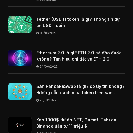
Tether (USDT) token là gì? Thông tin dự
án USDT coin
05/10/2023
Ethereum 2.0 là gì? ETH 2.0 có đào được
không? Tìm hiểu chi tiết về ETH 2.0
24/06/2022
Sàn PancakeSwap là gì? có uy tín không?
Hướng dẫn cách mua token trên sàn
PancakeSwap
25/10/2022
Kèo 1000$ dự án NFT, Gamefi Tabi do
Binance đầu tư 11 triệu $