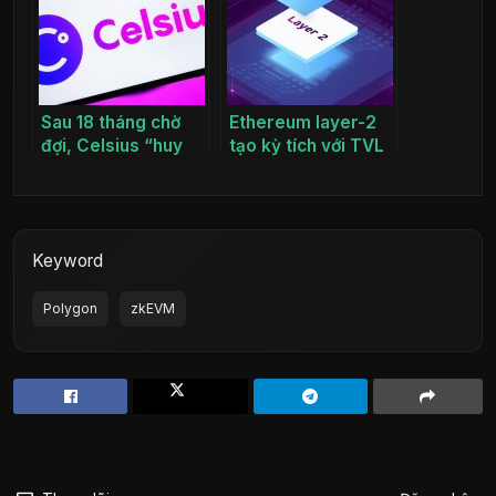
Sau 18 tháng chờ
Ethereum layer-2
đợi, Celsius “huy
tạo kỳ tích với TVL
động” Etherum để
vượt mốc lịch sử 21
bắt đầu trả nợ
tỷ USD
Keyword
Polygon
zkEVM