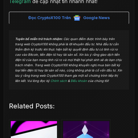
Telegram
để cập nhật tin nhanh nhất!
Đọc CryptoX100 Trên
Google News
Tuyên bố miễn trừ trách nhiệm:
Các quan điểm được trình bày trên
trang web CryptoX100 không phải là lời khuyên đầu tư. Nhà đầu tư cần
thẩm định kỹ trước khi thực hiện bất kỳ quyết định đầu tư có tính rủi ro
cao vào Bitcoin, tiền điện tử hay tài sản số. Xin lưu ý rằng giao dịch tiền
điện tử của bạn mang tính rủi ro và mọi thiệt hại phát sinh sẽ do bạn chịu
trách nhiệm. Trang web CryptoX100 không khuyến nghị mua bán bất kỳ
loại tiền điện tử hay tài sản số nào, cũng không phải là cố vấn đầu tư. Xin
lưu ý rằng trang web CryptoX100 tham gia một số chương trình tiếp thị
liên kết. Vui lòng đọc kỹ
Chính sách
&
Điều khoản
của chúng tôi!
Related Posts: