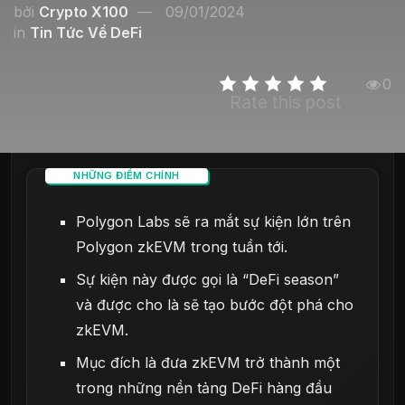
bởi
Crypto X100
09/01/2024
in
Tin Tức Về DeFi
0
Rate this post
NHỮNG ĐIỂM CHÍNH
Polygon Labs sẽ ra mắt sự kiện lớn trên
Polygon zkEVM trong tuần tới.
Sự kiện này được gọi là “DeFi season”
và được cho là sẽ tạo bước đột phá cho
zkEVM.
Mục đích là đưa zkEVM trở thành một
trong những nền tảng DeFi hàng đầu