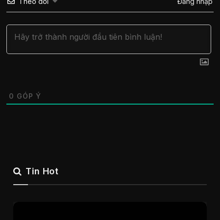
Theo dõi
Đăng nhập
0
GÓP Ý
Tin Hot