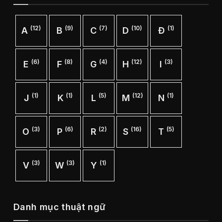
(12)
(9)
(7)
(10)
(1)
A
B
C
D
Đ
(6)
(8)
(4)
(12)
(3)
E
F
G
H
I
(1)
(1)
(5)
(12)
(1)
J
K
L
M
N
(3)
(6)
(2)
(16)
(5)
O
P
R
S
T
(3)
(3)
(1)
V
W
Y
Danh mục thuật ngữ