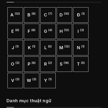
(12)
(9)
(7)
(10)
(1)
A
B
C
D
Đ
(6)
(8)
(4)
(12)
(3)
E
F
G
H
I
(1)
(1)
(5)
(12)
(1)
J
K
L
M
N
(3)
(6)
(2)
(16)
(5)
O
P
R
S
T
(3)
(3)
(1)
V
W
Y
Danh mục thuật ngữ