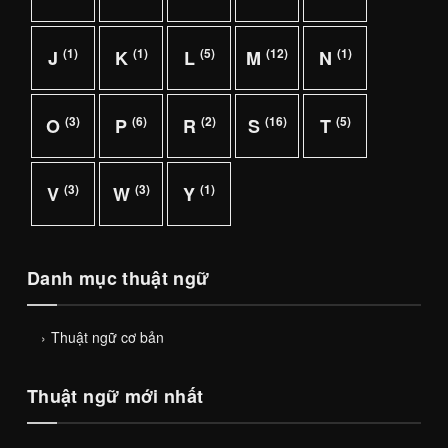
(1)
(1)
(5)
(12)
(1)
J
K
L
M
N
(3)
(6)
(2)
(16)
(5)
O
P
R
S
T
(3)
(3)
(1)
V
W
Y
Danh mục thuật ngữ
Thuật ngữ cơ bản
Thuật ngữ mới nhất