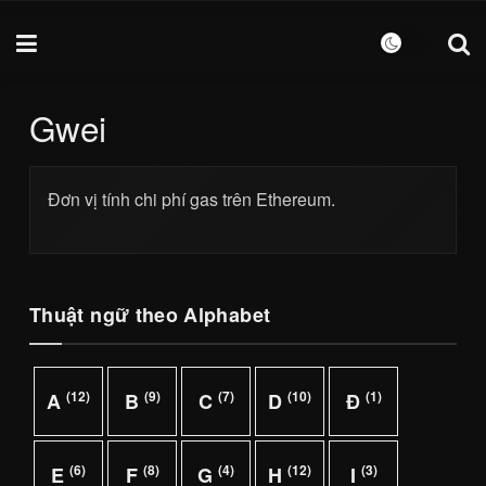
Gwei
Đơn vị tính chi phí gas trên Ethereum.
Thuật ngữ theo Alphabet
(12)
(9)
(7)
(10)
(1)
A
B
C
D
Đ
(6)
(8)
(4)
(12)
(3)
E
F
G
H
I