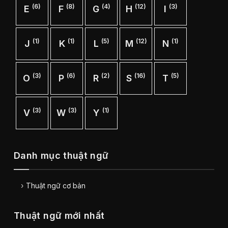
(6)
(8)
(4)
(12)
(3)
E
F
G
H
I
(1)
(1)
(5)
(12)
(1)
J
K
L
M
N
(3)
(6)
(2)
(16)
(5)
O
P
R
S
T
(3)
(3)
(1)
V
W
Y
Danh mục thuật ngữ
Thuật ngữ cơ bản
Thuật ngữ mới nhất