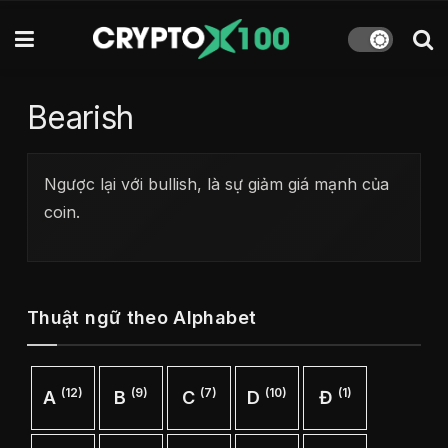
Bearish
Ngược lại với bullish, là sự giảm giá mạnh của
coin.
Thuật ngữ theo Alphabet
(12)
(9)
(7)
(10)
(1)
A
B
C
D
Đ